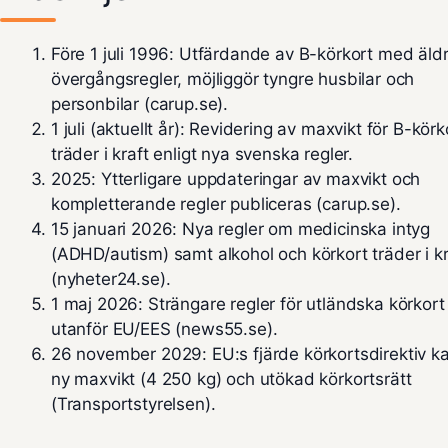
Före 1 juli 1996:
Utfärdande av B-körkort med äld
övergångsregler, möjliggör tyngre husbilar och
personbilar (carup.se).
1 juli (aktuellt år):
Revidering av maxvikt för B-körk
träder i kraft enligt nya svenska regler.
2025:
Ytterligare uppdateringar av maxvikt och
kompletterande regler publiceras (carup.se).
15 januari 2026:
Nya regler om medicinska intyg
(ADHD/autism) samt alkohol och körkort träder i kr
(nyheter24.se).
1 maj 2026:
Strängare regler för utländska körkort
utanför EU/EES (news55.se).
26 november 2029:
EU:s fjärde körkortsdirektiv k
ny maxvikt (4 250 kg) och utökad körkortsrätt
(Transportstyrelsen).