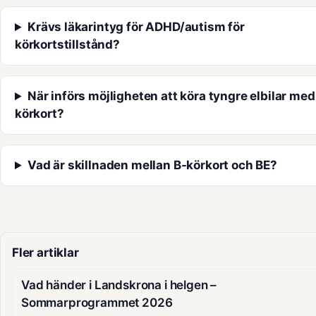
Krävs läkarintyg för ADHD/autism för
körkortstillstånd?
När införs möjligheten att köra tyngre elbilar med
körkort?
Vad är skillnaden mellan B-körkort och BE?
Fler artiklar
Vad händer i Landskrona i helgen –
Sommarprogrammet 2026