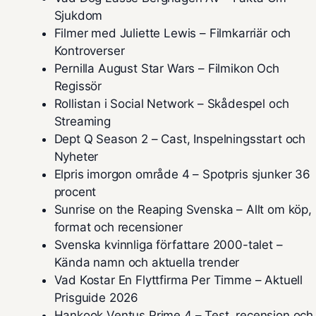
Sjukdom
Filmer med Juliette Lewis – Filmkarriär och
Kontroverser
Pernilla August Star Wars – Filmikon Och
Regissör
Rollistan i Social Network – Skådespel och
Streaming
Dept Q Season 2 – Cast, Inspelningsstart och
Nyheter
Elpris imorgon område 4 – Spotpris sjunker 36
procent
Sunrise on the Reaping Svenska – Allt om köp,
format och recensioner
Svenska kvinnliga författare 2000-talet –
Kända namn och aktuella trender
Vad Kostar En Flyttfirma Per Timme – Aktuell
Prisguide 2026
Hankook Ventus Prime 4 – Test, recension och