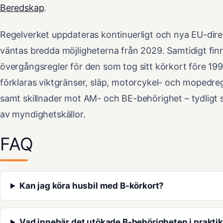
Beredskap
.
Regelverket uppdateras kontinuerligt och nya EU-dire
väntas bredda möjligheterna från 2029. Samtidigt fin
övergångsregler för den som tog sitt körkort före 199
förklaras viktgränser, släp, motorcykel- och mopedre
samt skillnader mot AM- och BE-behörighet – tydligt
av myndighetskällor.
FAQ
Kan jag köra husbil med B-körkort?
Vad innebär det utökade B-behörigheten i prakti