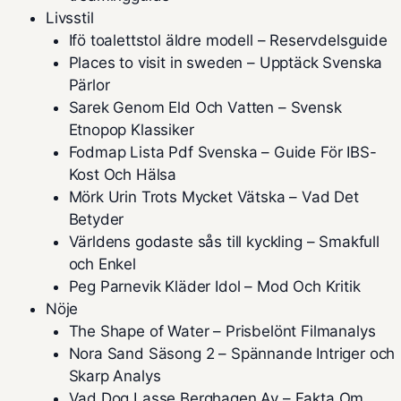
Livsstil
Ifö toalettstol äldre modell – Reservdelsguide
Places to visit in sweden – Upptäck Svenska
Pärlor
Sarek Genom Eld Och Vatten – Svensk
Etnopop Klassiker
Fodmap Lista Pdf Svenska – Guide För IBS-
Kost Och Hälsa
Mörk Urin Trots Mycket Vätska – Vad Det
Betyder
Världens godaste sås till kyckling – Smakfull
och Enkel
Peg Parnevik Kläder Idol – Mod Och Kritik
Nöje
The Shape of Water – Prisbelönt Filmanalys
Nora Sand Säsong 2 – Spännande Intriger och
Skarp Analys
Vad Dog Lasse Berghagen Av – Fakta Om