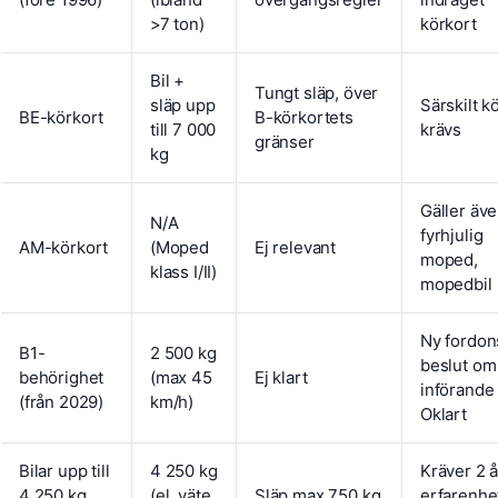
>7 ton)
körkort
Bil +
Tungt släp, över
släp upp
Särskilt k
BE-körkort
B-körkortets
till 7 000
krävs
gränser
kg
Gäller äve
N/A
fyrhjulig
AM-körkort
(Moped
Ej relevant
moped,
klass I/II)
mopedbil
Ny fordon
B1-
2 500 kg
beslut om
behörighet
(max 45
Ej klart
införande
(från 2029)
km/h)
Oklart
Bilar upp till
4 250 kg
Kräver 2 å
4 250 kg
(el, väte,
Släp max 750 kg
erfarenhet