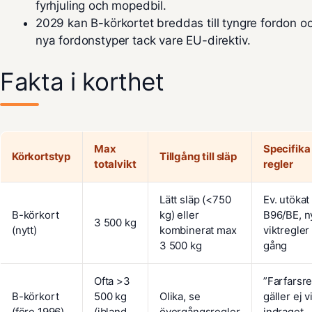
fyrhjuling och mopedbil.
2029 kan B-körkortet breddas till tyngre fordon o
nya fordonstyper tack vare EU-direktiv.
Fakta i korthet
Max
Specifika
Körkortstyp
Tillgång till släp
totalvikt
regler
Lätt släp (<750
Ev. utöka
B-körkort
kg) eller
B96/BE, n
3 500 kg
(nytt)
kombinerat max
viktregler
3 500 kg
gång
Ofta >3
”Farfarsre
B-körkort
500 kg
Olika, se
gäller ej v
(före 1996)
(ibland
övergångsregler
indraget