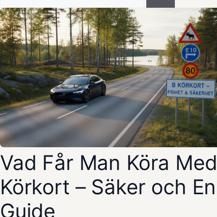
efter:
Vad Får Man Köra Med
Körkort – Säker och En
Guide