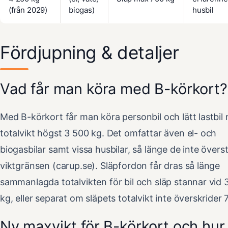
(från 2029)
biogas)
husbil
Fördjupning & detaljer
Vad får man köra med B-körkort?
Med B-körkort får man köra personbil och lätt lastbil
totalvikt högst 3 500 kg. Det omfattar även el- och
biogasbilar samt vissa husbilar, så länge de inte överst
viktgränsen (carup.se). Släpfordon får dras så länge
sammanlagda totalvikten för bil och släp stannar vid 
kg, eller separat om släpets totalvikt inte överskrider 
Ny maxvikt för B-körkort och hur