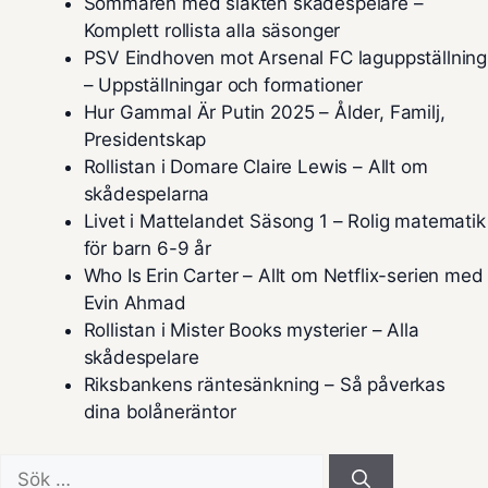
Sommaren med släkten skådespelare –
Komplett rollista alla säsonger
PSV Eindhoven mot Arsenal FC laguppställning
– Uppställningar och formationer
Hur Gammal Är Putin 2025 – Ålder, Familj,
Presidentskap
Rollistan i Domare Claire Lewis – Allt om
skådespelarna
Livet i Mattelandet Säsong 1 – Rolig matematik
för barn 6-9 år
Who Is Erin Carter – Allt om Netflix-serien med
Evin Ahmad
Rollistan i Mister Books mysterier – Alla
skådespelare
Riksbankens räntesänkning – Så påverkas
dina bolåneräntor
Sök