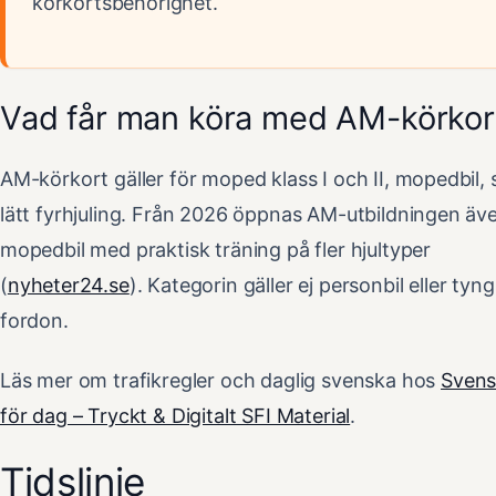
körkortsbehörighet.
Vad får man köra med AM-körkor
AM-körkort gäller för moped klass I och II, mopedbil,
lätt fyrhjuling. Från 2026 öppnas AM-utbildningen äve
mopedbil med praktisk träning på fler hjultyper
(
nyheter24.se
). Kategorin gäller ej personbil eller tyng
fordon.
Läs mer om trafikregler och daglig svenska hos
Svens
för dag – Tryckt & Digitalt SFI Material
.
Tidslinje