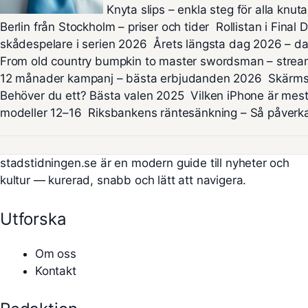
Knyta slips – enkla steg för alla knuta
Berlin från Stockholm – priser och tider
Rollistan i Final 
skådespelare i serien 2026
Årets längsta dag 2026 – dat
From old country bumpkin to master swordsman – strea
12 månader kampanj – bästa erbjudanden 2026
Skärms
Behöver du ett? Bästa valen 2025
Vilken iPhone är mes
modeller 12–16
Riksbankens räntesänkning – Så påverka
stadstidningen.se är en modern guide till nyheter och
kultur — kurerad, snabb och lätt att navigera.
Utforska
Om oss
Kontakt