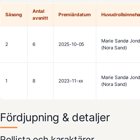
Antal
Säsong
Premiärdatum
Huvudrollsinneh
avsnitt
Marie Sandø Jond
2
6
2025-10-05
(Nora Sand)
Marie Sandø Jond
1
8
2023-11-xx
(Nora Sand)
Fördjupning & detaljer
Rollista och karaktärer