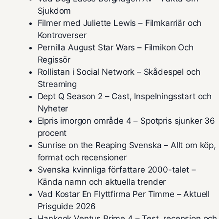
Sjukdom
Filmer med Juliette Lewis – Filmkarriär och
Kontroverser
Pernilla August Star Wars – Filmikon Och
Regissör
Rollistan i Social Network – Skådespel och
Streaming
Dept Q Season 2 – Cast, Inspelningsstart och
Nyheter
Elpris imorgon område 4 – Spotpris sjunker 36
procent
Sunrise on the Reaping Svenska – Allt om köp,
format och recensioner
Svenska kvinnliga författare 2000-talet –
Kända namn och aktuella trender
Vad Kostar En Flyttfirma Per Timme – Aktuell
Prisguide 2026
Hankook Ventus Prime 4 – Test, recension och