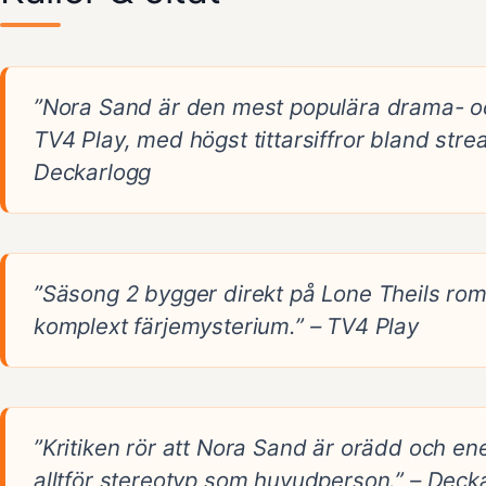
”Nora Sand är den mest populära drama- o
TV4 Play, med högst tittarsiffror bland str
Deckarlogg
”Säsong 2 bygger direkt på Lone Theils rom
komplext färjemysterium.” – TV4 Play
”Kritiken rör att Nora Sand är orädd och en
alltför stereotyp som huvudperson.” – Deck