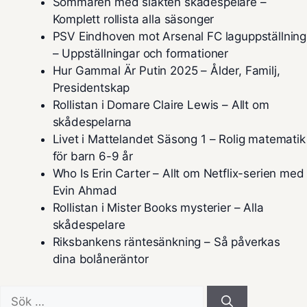
Sommaren med släkten skådespelare –
Komplett rollista alla säsonger
PSV Eindhoven mot Arsenal FC laguppställning
– Uppställningar och formationer
Hur Gammal Är Putin 2025 – Ålder, Familj,
Presidentskap
Rollistan i Domare Claire Lewis – Allt om
skådespelarna
Livet i Mattelandet Säsong 1 – Rolig matematik
för barn 6-9 år
Who Is Erin Carter – Allt om Netflix-serien med
Evin Ahmad
Rollistan i Mister Books mysterier – Alla
skådespelare
Riksbankens räntesänkning – Så påverkas
dina bolåneräntor
Sök