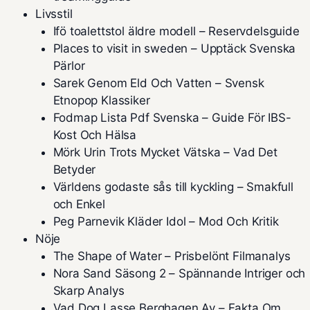
Livsstil
Ifö toalettstol äldre modell – Reservdelsguide
Places to visit in sweden – Upptäck Svenska
Pärlor
Sarek Genom Eld Och Vatten – Svensk
Etnopop Klassiker
Fodmap Lista Pdf Svenska – Guide För IBS-
Kost Och Hälsa
Mörk Urin Trots Mycket Vätska – Vad Det
Betyder
Världens godaste sås till kyckling – Smakfull
och Enkel
Peg Parnevik Kläder Idol – Mod Och Kritik
Nöje
The Shape of Water – Prisbelönt Filmanalys
Nora Sand Säsong 2 – Spännande Intriger och
Skarp Analys
Vad Dog Lasse Berghagen Av – Fakta Om