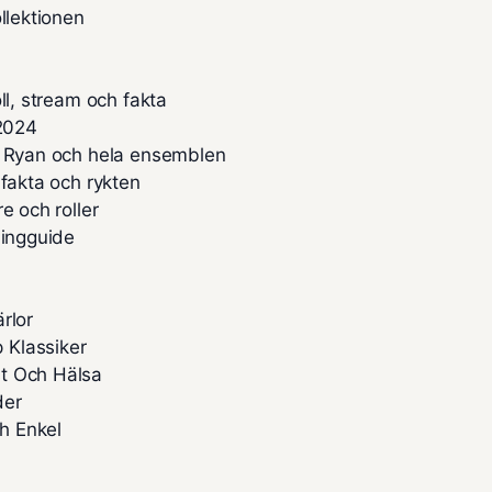
llektionen
ll, stream och fakta
 2024
g Ryan och hela ensemblen
 fakta och rykten
e och roller
mingguide
rlor
 Klassiker
st Och Hälsa
der
ch Enkel