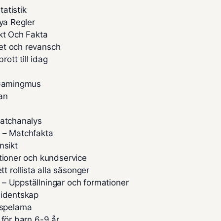
atistik
ya Regler
kt Och Fakta
et och revansch
tt till idag
e Gamingmus
an
Matchanalys
g – Matchfakta
nsikt
tioner och kundservice
rollista alla säsonger
– Uppställningar och formationer
sidentskap
espelarna
 för barn 6-9 år