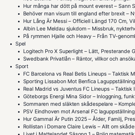
Hur många har dött på mount everest – Sann St
Behöver man visum till england efter brexit – N
Hur Lång Är Messi – Officiell Längd 170 Cm, Vi
Albin Lee Meldau sjukdom – Missbruk, nykterh
På rymmen Hjalle och Heavy – Från TV-genombro
Spel
Logitech Pro X Superlight – Lätt, Presterand
Swedbank Privatlån – Räntor, villkor och ansök
Sport
FC Barcelona vs Real Betis Lineups – Taktisk 
Sporting Lissabon Mot Benfica Laguppställnin
Real Madrid vs Juventus FC Lineups – Taktisk I
Göteborgs Energi Mina Sidor – Inloggning, funk
Sommaren med släkten skådespelare – Komplett 
PSV Eindhoven mot Arsenal FC laguppställning 
Hur Gammal Är Putin 2025 – Ålder, Familj, Pre
Rollistan i Domare Claire Lewis – Allt om skåd
Livet i Mattelandet Säsong 1 – Rolig matematik