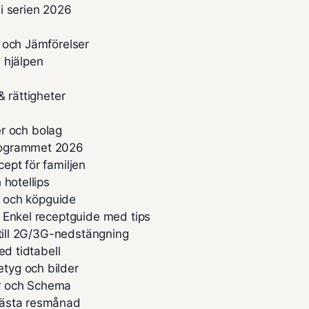
 i serien 2026
 och Jämförelser
 hjälpen
 rättigheter
er och bolag
rogrammet 2026
ept för familjen
 hotellips
s och köpguide
 Enkel receptguide med tips
 till 2G/3G-nedstängning
ed tidtabell
tyg och bilder
der och Schema
bästa resmånad