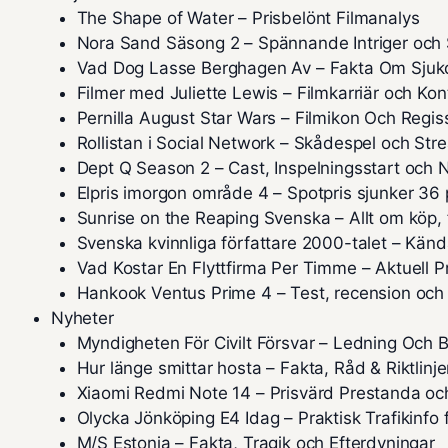
The Shape of Water – Prisbelönt Filmanalys
Nora Sand Säsong 2 – Spännande Intriger och 
Vad Dog Lasse Berghagen Av – Fakta Om Sju
Filmer med Juliette Lewis – Filmkarriär och Kon
Pernilla August Star Wars – Filmikon Och Regis
Rollistan i Social Network – Skådespel och Str
Dept Q Season 2 – Cast, Inspelningsstart och 
Elpris imorgon område 4 – Spotpris sjunker 36 
Sunrise on the Reaping Svenska – Allt om köp,
Svenska kvinnliga författare 2000-talet – Kän
Vad Kostar En Flyttfirma Per Timme – Aktuell 
Hankook Ventus Prime 4 – Test, recension och
Nyheter
Myndigheten För Civilt Försvar – Ledning Och
Hur länge smittar hosta – Fakta, Råd & Riktlinje
Xiaomi Redmi Note 14 – Prisvärd Prestanda oc
Olycka Jönköping E4 Idag – Praktisk Trafikinfo 
M/S Estonia – Fakta, Tragik och Efterdyningar