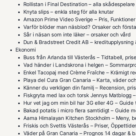
Rollistan i Final Destination – alla skådespelare
Knyta slips – enkla steg för alla knutar
Amazon Prime Video Sverige – Pris, Funktioner
Varför blöder man näsblod? Orsaker och första
Sår i näsan som inte läker – orsaker och vård
Dun & Bradstreet Credit AB – kreditupplysning &
Ekonomi
Buss från Arlanda till Västerås – Tidtabell, pris
Vad händer i Landskrona i helgen – Sommarp
Enkel Tacopaj med Crème Fraîche – Krämigt rec
Playa del Cura Gran Canaria – Karta, väder och
Känner du verkligen din familj – Recension, pri
Fiskgryta med lax och torsk Jennys Matblogg –
Hur vet jag om min bil har 3G eller 4G – Guide
Bakad potatis i micro flera samtidigt – Guide m
Aama Himalayan Kitchen Stockholm – Meny, be
Friskis och Svettis Västerås – Priser, Öppetti
Väder på Gran Canaria – Prognos 14 dagar & 