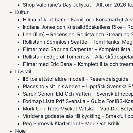
Shop Valentine’s Day Jellycat – Allt om 2026 Ko
Kultur
Hilma af klint barn – Familj och Konstnärligt Arv
Indiana Jones och Kristalldödskallens Rike – Ro
Lee (film) – Recension, Rollista och Streaming
Rollistan i Sömnlös i Seattle – Tom Hanks, Me
Filmer med Sabrina Carpenter – Komplett lista,
Rollistan i Edge of Tomorrow – Alla skådespelar
Filmer med Eric Bana – Komplett li ta och trea
Livsstil
Ifö toalettstol äldre modell – Reservdelsguide
Places to visit in sweden – Upptäck Svenska Pä
Sarek Genom Eld Och Vatten – Svensk Etnopop
Fodmap Lista Pdf Svenska – Guide För IBS-Ko
Mörk Urin Trots Mycket Vätska – Vad Det Bety
Världens godaste sås till kyckling – Smakfull o
Peg Parnevik Kläder Idol – Mod Och Kritik
Nöje