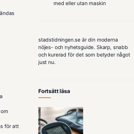
med eller utan maskin
vändas
stadstidningen.se är din moderna
nöjes- och nyhetsguide. Skarp, snabb
och kurerad för det som betyder något
just nu.
Fortsätt läsa
ra
h om
 för att