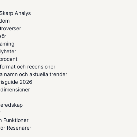
Skarp Analys
kdom
troverser
sör
eaming
Nyheter
procent
 format och recensioner
da namn och aktuella trender
Prisguide 2026
 dimensioner
 Beredskap
r
h Funktioner
för Resenärer