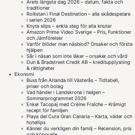
Årets längsta dag 2026 – datum, fakta och
traditioner
Rollistan i Final Destination – alla skådespelare
i serien 2026
Knyta slips – enkla steg för alla knutar
Amazon Prime Video Sverige – Pris, Funktioner
och Jämförelser
Varför blöder man näsblod? Orsaker och första
hjälpen
Sår i näsan som inte läker – orsaker och vård
Dun & Bradstreet Credit AB – kreditupplysning
& rättigheter
Ekonomi
Buss från Arlanda till Västerås – Tidtabell,
priser och bolag
Vad händer i Landskrona i helgen –
Sommarprogrammet 2026
Enkel Tacopaj med Crème Fraîche – Krämigt
recept för familjen
Playa del Cura Gran Canaria – Karta, väder och
hotellips
Känner du verkligen din familj – Recension, pris
och köpguide