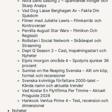
Nora Sand Säsong 2 – Spännande Intriger och
Skarp Analys
Vad Dog Lasse Berghagen Av – Fakta Om
Sjukdom
Filmer med Juliette Lewis – Filmkarriär och
Kontroverser
Pernilla August Star Wars – Filmikon Och
Regissör
Rollistan i Social Network – Skådespel och
Streaming
Dept Q Season 2 – Cast, Inspelningsstart och
Nyheter
Elpris imorgon område 4 – Spotpris sjunker 36
procent
Sunrise on the Reaping Svenska – Allt om köp,
format och recensioner
Svenska kvinnliga författare 2000-talet –
Kända namn och aktuella trender
Vad Kostar En Flyttfirma Per Timme – Aktuell
Prisguide 2026
Hankook Ventus Prime 4 – Test, recension och
dimensioner
Nyheter