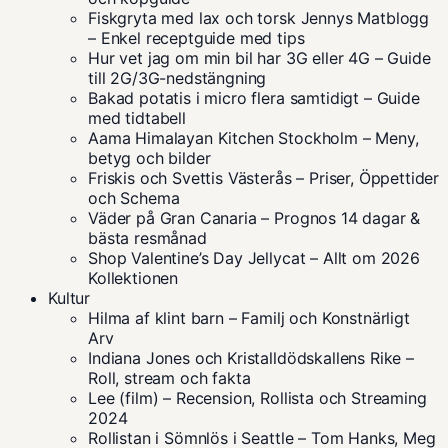
Fiskgryta med lax och torsk Jennys Matblogg
– Enkel receptguide med tips
Hur vet jag om min bil har 3G eller 4G – Guide
till 2G/3G-nedstängning
Bakad potatis i micro flera samtidigt – Guide
med tidtabell
Aama Himalayan Kitchen Stockholm – Meny,
betyg och bilder
Friskis och Svettis Västerås – Priser, Öppettider
och Schema
Väder på Gran Canaria – Prognos 14 dagar &
bästa resmånad
Shop Valentine’s Day Jellycat – Allt om 2026
Kollektionen
Kultur
Hilma af klint barn – Familj och Konstnärligt
Arv
Indiana Jones och Kristalldödskallens Rike –
Roll, stream och fakta
Lee (film) – Recension, Rollista och Streaming
2024
Rollistan i Sömnlös i Seattle – Tom Hanks, Meg