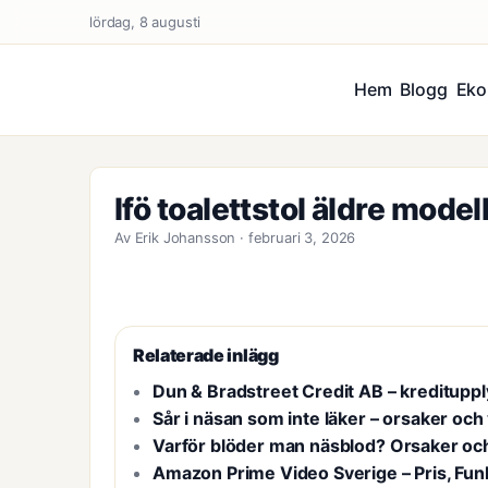
lördag, 8 augusti
Hem
Blogg
Eko
Ifö toalettstol äldre mode
Av Erik Johansson · februari 3, 2026
Relaterade inlägg
Dun & Bradstreet Credit AB – kredituppl
Sår i näsan som inte läker – orsaker och
Varför blöder man näsblod? Orsaker och
Amazon Prime Video Sverige – Pris, Fun