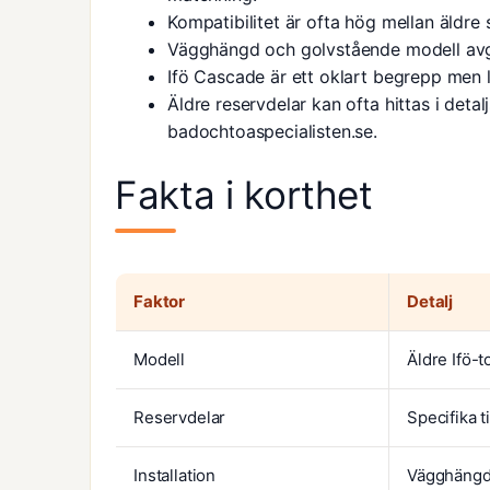
Kompatibilitet är ofta hög mellan äldre
Vägghängd och golvstående modell avgö
Ifö Cascade är ett oklart begrepp men l
Äldre reservdelar kan ofta hittas i deta
badochtoaspecialisten.se
.
Fakta i korthet
Faktor
Detalj
Modell
Äldre Ifö-t
Reservdelar
Specifika t
Installation
Vägghängd 