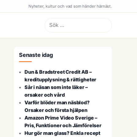
Nyheter, kultur och vad som händer härnäst.
Sök
efter:
Senaste idag
Dun & Bradstreet Credit AB –
kreditupplysning & rättigheter
Sår i näsan som inte läker –
orsaker och vård
Varför blöder man näsblod?
Orsaker och första hjälpen
Amazon Prime Video Sverige –
Pris, Funktioner och Jämförelser
Hur gör man glass? Enkla recept