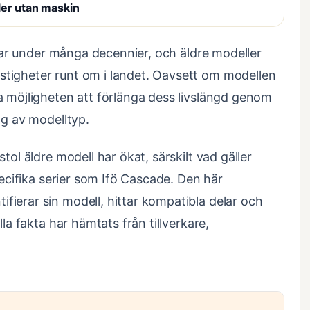
ler utan maskin
tolar under många decennier, och äldre modeller
tigheter runt om i landet. Oavsett om modellen
a möjligheten att förlänga dess livslängd genom
ng av modelltyp.
tol äldre modell har ökat, särskilt vad gäller
pecifika serier som Ifö Cascade. Den här
ierar sin modell, hittar kompatibla delar och
la fakta har hämtats från tillverkare,