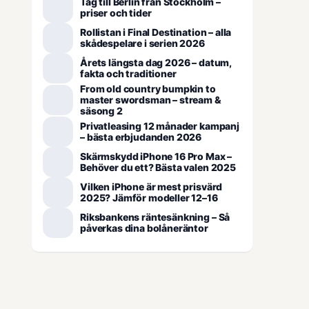
Tåg till Berlin från Stockholm –
priser och tider
Rollistan i Final Destination – alla
skådespelare i serien 2026
Årets längsta dag 2026 – datum,
fakta och traditioner
From old country bumpkin to
master swordsman – stream &
säsong 2
Privatleasing 12 månader kampanj
– bästa erbjudanden 2026
Skärmskydd iPhone 16 Pro Max –
Behöver du ett? Bästa valen 2025
Vilken iPhone är mest prisvärd
2025? Jämför modeller 12–16
Riksbankens räntesänkning – Så
påverkas dina bolåneräntor