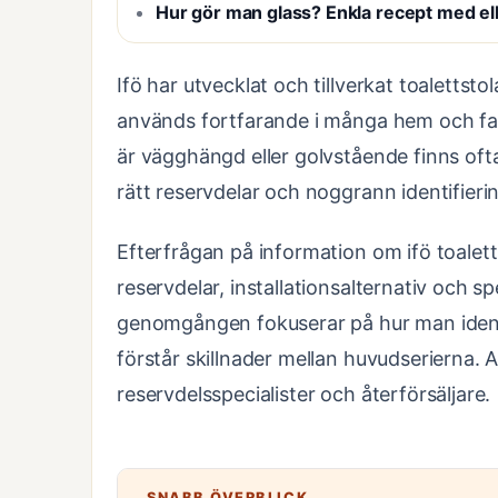
Hur gör man glass? Enkla recept med el
Ifö har utvecklat och tillverkat toaletts
används fortfarande i många hem och fas
är vägghängd eller golvstående finns oft
rätt reservdelar och noggrann identifieri
Efterfrågan på information om ifö toaletts
reservdelar, installationsalternativ och s
genomgången fokuserar på hur man identif
förstår skillnader mellan huvudserierna. Al
reservdelsspecialister och återförsäljare.
SNABB ÖVERBLICK