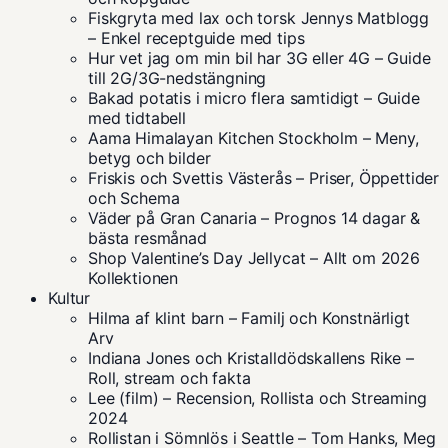
Fiskgryta med lax och torsk Jennys Matblogg
– Enkel receptguide med tips
Hur vet jag om min bil har 3G eller 4G – Guide
till 2G/3G-nedstängning
Bakad potatis i micro flera samtidigt – Guide
med tidtabell
Aama Himalayan Kitchen Stockholm – Meny,
betyg och bilder
Friskis och Svettis Västerås – Priser, Öppettider
och Schema
Väder på Gran Canaria – Prognos 14 dagar &
bästa resmånad
Shop Valentine’s Day Jellycat – Allt om 2026
Kollektionen
Kultur
Hilma af klint barn – Familj och Konstnärligt
Arv
Indiana Jones och Kristalldödskallens Rike –
Roll, stream och fakta
Lee (film) – Recension, Rollista och Streaming
2024
Rollistan i Sömnlös i Seattle – Tom Hanks, Meg