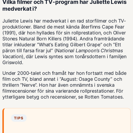
Vilka filmer och TV-program har Juliette Lewis
medverkat i?
Juliette Lewis har medverkat i en rad storfilmer och TV-
produktioner. Bland de mest kända återfinns
Cape Fear
(1991), där hon hyllades för sin rollprestation, och Oliver
Stones Natural Born Killers (1994). Andra framträdande
titlar inkluderar ”What’s Eating Gilbert Grape” och ”Ett
päron till farsa firar jul” (
National Lampoon’s Christmas
Vacation
), där Lewis syntes som tonårsdottern i familjen
Griswold.
Under 2000-talet och framåt har hon fortsatt med både
film och TV, bland annat i ”August: Osage County” och
thrillern ”Nerve”. Hon har även omnämnts i
svenska
filmrecensioner
för sina varierande rollprestationer. För
ytterligare betyg och recensioner, se
Rotten Tomatoes
.
TIPS