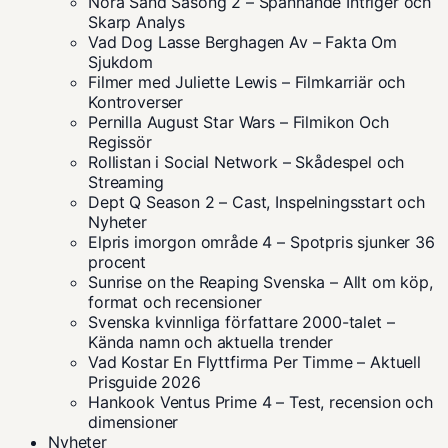
Nora Sand Säsong 2 – Spännande Intriger och
Skarp Analys
Vad Dog Lasse Berghagen Av – Fakta Om
Sjukdom
Filmer med Juliette Lewis – Filmkarriär och
Kontroverser
Pernilla August Star Wars – Filmikon Och
Regissör
Rollistan i Social Network – Skådespel och
Streaming
Dept Q Season 2 – Cast, Inspelningsstart och
Nyheter
Elpris imorgon område 4 – Spotpris sjunker 36
procent
Sunrise on the Reaping Svenska – Allt om köp,
format och recensioner
Svenska kvinnliga författare 2000-talet –
Kända namn och aktuella trender
Vad Kostar En Flyttfirma Per Timme – Aktuell
Prisguide 2026
Hankook Ventus Prime 4 – Test, recension och
dimensioner
Nyheter