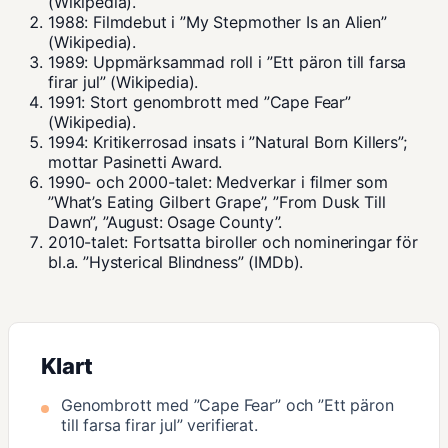
(Wikipedia).
1988: Filmdebut i ”My Stepmother Is an Alien”
(Wikipedia).
1989: Uppmärksammad roll i ”Ett päron till farsa
firar jul” (Wikipedia).
1991: Stort genombrott med ”Cape Fear”
(Wikipedia).
1994: Kritikerrosad insats i ”Natural Born Killers”;
mottar Pasinetti Award.
1990- och 2000-talet: Medverkar i filmer som
”What’s Eating Gilbert Grape”, ”From Dusk Till
Dawn”, ”August: Osage County”.
2010-talet: Fortsatta biroller och nomineringar för
bl.a. ”Hysterical Blindness” (IMDb).
Klart
Genombrott med ”Cape Fear” och ”Ett päron
till farsa firar jul” verifierat.