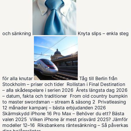
och sänkning
Knyta slips – enkla steg
för alla knutar
Tåg till Berlin från
Stockholm – priser och tider
Rollistan i Final Destination
– alla skådespelare i serien 2026
Årets längsta dag 2026
– datum, fakta och traditioner
From old country bumpkin
to master swordsman – stream & säsong 2
Privatleasing
12 månader kampanj – bästa erbjudanden 2026
Skärmskydd iPhone 16 Pro Max – Behöver du ett? Bästa
valen 2025
Vilken iPhone är mest prisvärd 2025? Jämför
modeller 12–16
Riksbankens räntesänkning – Så påverkas
dina bolåneräntor