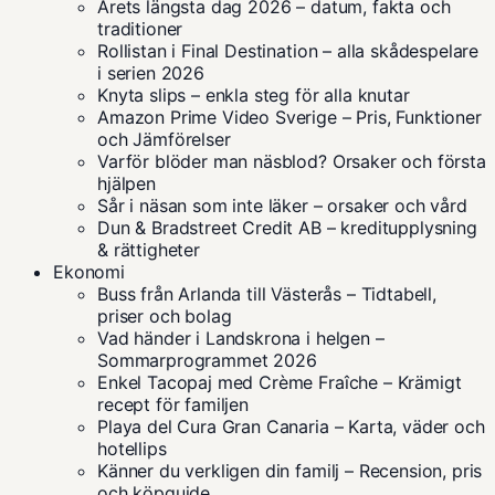
Årets längsta dag 2026 – datum, fakta och
traditioner
Rollistan i Final Destination – alla skådespelare
i serien 2026
Knyta slips – enkla steg för alla knutar
Amazon Prime Video Sverige – Pris, Funktioner
och Jämförelser
Varför blöder man näsblod? Orsaker och första
hjälpen
Sår i näsan som inte läker – orsaker och vård
Dun & Bradstreet Credit AB – kreditupplysning
& rättigheter
Ekonomi
Buss från Arlanda till Västerås – Tidtabell,
priser och bolag
Vad händer i Landskrona i helgen –
Sommarprogrammet 2026
Enkel Tacopaj med Crème Fraîche – Krämigt
recept för familjen
Playa del Cura Gran Canaria – Karta, väder och
hotellips
Känner du verkligen din familj – Recension, pris
och köpguide