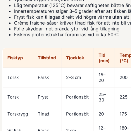
Låg temperatur (125°C) bevarar saftigheten bättre ä
Innertemperaturen stiger 3–5 grader efter att fisken 
Fryst fisk kan tillagas direkt vid högre värme utan att b
Crème fraîche-såser kräver tinad fisk för att inte bli v
Folie skyddar mot brända ytor vid lång tillagning
Fiskens proteinstruktur förändras vid cirka 50°C
Tid
Tem
Fisktyp
Tillstånd
Tjocklek
(min)
(°C)
15–
Torsk
Färsk
2–3 cm
200
20
25–
Torsk
Fryst
Portionsbit
225
30
Torskrygg
Tinad
Portionsbit
20
175
12–
180–
Vit fisk
Färsk
2 cm