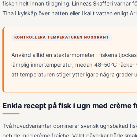
fisken helt innan tillagning.
Linneas Skafferi
varnar fö
Tina i kylskåp över natten eller i kallt vatten enligt Arla
KONTROLLERA TEMPERATUREN NOGGRANT
Använd alltid en stektermometer i fiskens tjockas
lämplig innertemperatur, medan 48–50°C räcker v
att temperaturen stiger ytterligare några grader u
Enkla recept på fisk i ugn med crème f
Två huvudvarianter dominerar svensk ugnsbakad fisk
och de med crème fraîche. Valet påverkar både smak 