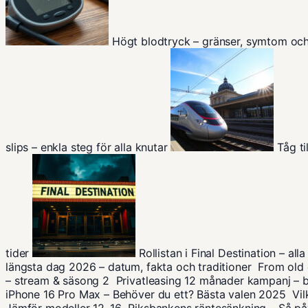
Högt blodtryck – gränser, symtom oc
slips – enkla steg för alla knutar
Tåg ti
tider
Rollistan i Final Destination – al
längsta dag 2026 – datum, fakta och traditioner
From old
– stream & säsong 2
Privatleasing 12 månader kampanj – 
iPhone 16 Pro Max – Behöver du ett? Bästa valen 2025
Vi