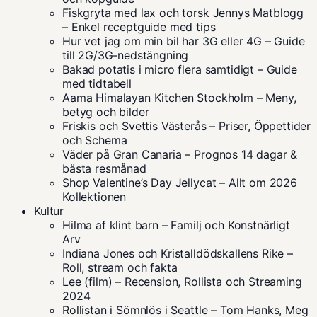
Fiskgryta med lax och torsk Jennys Matblogg
– Enkel receptguide med tips
Hur vet jag om min bil har 3G eller 4G – Guide
till 2G/3G-nedstängning
Bakad potatis i micro flera samtidigt – Guide
med tidtabell
Aama Himalayan Kitchen Stockholm – Meny,
betyg och bilder
Friskis och Svettis Västerås – Priser, Öppettider
och Schema
Väder på Gran Canaria – Prognos 14 dagar &
bästa resmånad
Shop Valentine’s Day Jellycat – Allt om 2026
Kollektionen
Kultur
Hilma af klint barn – Familj och Konstnärligt
Arv
Indiana Jones och Kristalldödskallens Rike –
Roll, stream och fakta
Lee (film) – Recension, Rollista och Streaming
2024
Rollistan i Sömnlös i Seattle – Tom Hanks, Meg