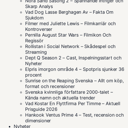
Nora Sand Säsong 2 – Spännande Intriger och
Skarp Analys
Vad Dog Lasse Berghagen Av – Fakta Om
Sjukdom
Filmer med Juliette Lewis – Filmkarriär och
Kontroverser
Pernilla August Star Wars – Filmikon Och
Regissör
Rollistan i Social Network – Skådespel och
Streaming
Dept Q Season 2 – Cast, Inspelningsstart och
Nyheter
Elpris imorgon område 4 – Spotpris sjunker 36
procent
Sunrise on the Reaping Svenska – Allt om köp,
format och recensioner
Svenska kvinnliga författare 2000-talet –
Kända namn och aktuella trender
Vad Kostar En Flyttfirma Per Timme – Aktuell
Prisguide 2026
Hankook Ventus Prime 4 – Test, recension och
dimensioner
Nyheter