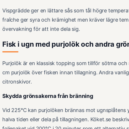
Vispgrädde ger en lättare sås som tål högre temperat
fraîche ger syra och krämighet men kräver lägre tem
övervakning för att inte dela sig.
Fisk i ugn med purjolök och andra grö
Purjolök är en klassisk topping som tillför sötma och 
cm purjolök över fisken innan tillagning. Andra vanli
citronskivor.
Skydda grönsakerna från bränning
Vid 225°C kan purjolöken brännas mot ugnsplåtens yt
halva tiden eller dela på tillagningen. Köket.se besk
foliepaket vid 200°C i 20 minuter som ett alternativ