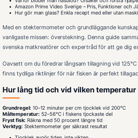
Varför blöder man näsblod? Orsaker och första hjälp
Amazon Prime Video Sverige – Pris, Funktioner och J
Hur gör man glass? Enkla recept med eller utan mask
Med en stektermometer och grundläggande kunskap
vanligaste missen: överstekning. Denna guide samma
svenska matkreatörer och expertråd för att ge dig e
Oavsett om du föredrar långsam tillagning vid 125°C
finns tydliga riktlinjer för när fisken är perfekt tillagad
Hur lång tid och vid vilken temperatur
Grundregel:
10–12 minuter per cm tjocklek vid 200°C
Måltemperatur:
52–56°C i fiskens tjockaste del
Fryst fisk:
Räkna med 50 procent längre tid
Verktyg:
Stektermometer ger säkrast resultat
Tjocklek avgör tiden, inte vikten