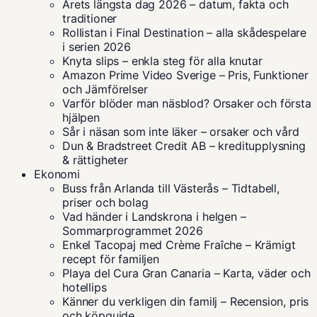
Årets längsta dag 2026 – datum, fakta och
traditioner
Rollistan i Final Destination – alla skådespelare
i serien 2026
Knyta slips – enkla steg för alla knutar
Amazon Prime Video Sverige – Pris, Funktioner
och Jämförelser
Varför blöder man näsblod? Orsaker och första
hjälpen
Sår i näsan som inte läker – orsaker och vård
Dun & Bradstreet Credit AB – kreditupplysning
& rättigheter
Ekonomi
Buss från Arlanda till Västerås – Tidtabell,
priser och bolag
Vad händer i Landskrona i helgen –
Sommarprogrammet 2026
Enkel Tacopaj med Crème Fraîche – Krämigt
recept för familjen
Playa del Cura Gran Canaria – Karta, väder och
hotellips
Känner du verkligen din familj – Recension, pris
och köpguide