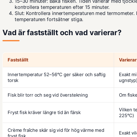
15–30 minuter:
Baka fisken. Tiden varierar med tjockle
kontrollera temperaturen efter 15 minuter.
Slut:
Kontrollera innertemperaturen med termometer. L
temperaturen fortsätner stiga.
Vad är fastställt och vad varierar?
Fastställt
Varierar 
Innertemperatur 52–56°C ger säker och saftig
Exakt mi
torsk
ugnstyp
Fisk blir torr och seg vid överstekning
Om fiske
Vilken t
Fryst fisk kräver längre tid än färsk
225°C)
Crème fraîche skär sig vid för hög värme med
Exakt vil
fryst fisk