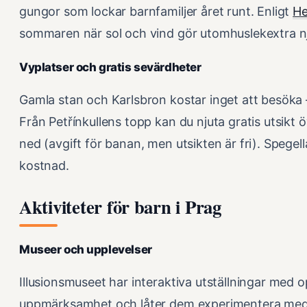
gungor som lockar barnfamiljer året runt. Enligt
He
sommaren när sol och vind gör utomhuslekextra nj
Vyplatser och gratis sevärdheter
Gamla stan och Karlsbron kostar inget att besöka
Från Petřínkullens topp kan du njuta gratis utsik
ned (avgift för banan, men utsikten är fri). Spegell
kostnad.
Aktiviteter för barn i Prag
Museer och upplevelser
Illusionsmuseet har interaktiva utställningar med o
uppmärksamhet och låter dem experimentera med si