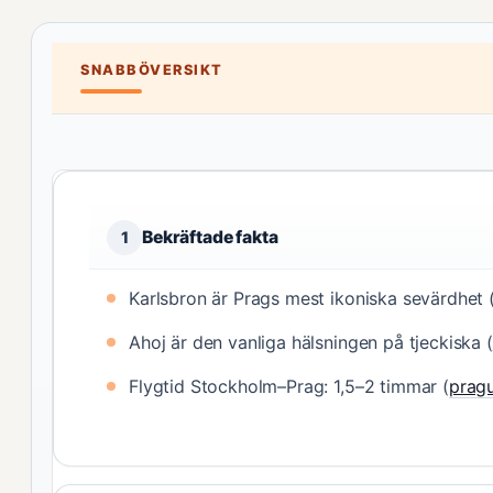
SNABBÖVERSIKT
Bekräftade fakta
1
Karlsbron är Prags mest ikoniska sevärdhet 
Ahoj är den vanliga hälsningen på tjeckiska (
Flygtid Stockholm–Prag: 1,5–2 timmar (
prag