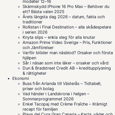
modeller 12–16
Skärmskydd iPhone 16 Pro Max – Behöver du
ett? Bästa valen 2025
Årets längsta dag 2026 – datum, fakta och
traditioner
Rollistan i Final Destination – alla skådespelare
i serien 2026
Knyta slips – enkla steg för alla knutar
Amazon Prime Video Sverige – Pris, Funktioner
och Jämförelser
Varför blöder man näsblod? Orsaker och första
hjälpen
Sår i näsan som inte läker – orsaker och vård
Dun & Bradstreet Credit AB – kreditupplysning
& rättigheter
Ekonomi
Buss från Arlanda till Västerås – Tidtabell,
priser och bolag
Vad händer i Landskrona i helgen –
Sommarprogrammet 2026
Enkel Tacopaj med Crème Fraîche – Krämigt
recept för familjen
Playa del Cura Gran Canaria – Karta, väder och