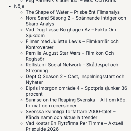
Peg Parnevik Kläder Idol – Mod Och Kritik
Nöje
The Shape of Water – Prisbelönt Filmanalys
Nora Sand Säsong 2 – Spännande Intriger och
Skarp Analys
Vad Dog Lasse Berghagen Av – Fakta Om
Sjukdom
Filmer med Juliette Lewis – Filmkarriär och
Kontroverser
Pernilla August Star Wars – Filmikon Och
Regissör
Rollistan i Social Network – Skådespel och
Streaming
Dept Q Season 2 – Cast, Inspelningsstart och
Nyheter
Elpris imorgon område 4 – Spotpris sjunker 36
procent
Sunrise on the Reaping Svenska – Allt om köp,
format och recensioner
Svenska kvinnliga författare 2000-talet –
Kända namn och aktuella trender
Vad Kostar En Flyttfirma Per Timme – Aktuell
Prisguide 2026