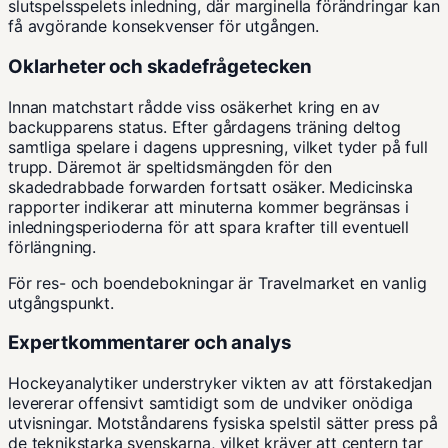
slutspelsspelets inledning, där marginella förändringar kan
få avgörande konsekvenser för utgången.
Oklarheter och skadefrågetecken
Innan matchstart rådde viss osäkerhet kring en av
backupparens status. Efter gårdagens träning deltog
samtliga spelare i dagens uppresning, vilket tyder på full
trupp. Däremot är speltidsmängden för den
skadedrabbade forwarden fortsatt osäker. Medicinska
rapporter indikerar att minuterna kommer begränsas i
inledningsperioderna för att spara krafter till eventuell
förlängning.
För res- och boendebokningar är
Travelmarket
en vanlig
utgångspunkt.
Expertkommentarer och analys
Hockeyanalytiker understryker vikten av att förstakedjan
levererar offensivt samtidigt som de undviker onödiga
utvisningar. Motståndarens fysiska spelstil sätter press på
de teknikstarka svenskarna, vilket kräver att centern tar