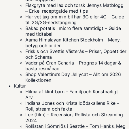
Fiskgryta med lax och torsk Jennys Matblogg
– Enkel receptguide med tips
Hur vet jag om min bil har 3G eller 4G – Guide
till 2G/3G-nedstängning
Bakad potatis i micro flera samtidigt – Guide
med tidtabell
Aama Himalayan Kitchen Stockholm – Meny,
betyg och bilder
Friskis och Svettis Västerås – Priser, Öppettider
och Schema
Väder på Gran Canaria – Prognos 14 dagar &
bästa resmånad
Shop Valentine’s Day Jellycat – Allt om 2026
Kollektionen
Kultur
Hilma af klint barn – Familj och Konstnärligt
Arv
Indiana Jones och Kristalldödskallens Rike –
Roll, stream och fakta
Lee (film) – Recension, Rollista och Streaming
2024
Rollistan i Sömnlös i Seattle – Tom Hanks, Meg