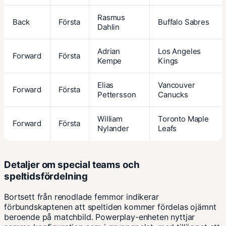
Rasmus
Back
Första
Buffalo Sabres
Dahlin
Adrian
Los Angeles
Forward
Första
Kempe
Kings
Elias
Vancouver
Forward
Första
Pettersson
Canucks
William
Toronto Maple
Forward
Första
Nylander
Leafs
Detaljer om special teams och
speltidsfördelning
Bortsett från renodlade femmor indikerar
förbundskaptenen att speltiden kommer fördelas ojämnt
beroende på matchbild. Powerplay-enheten nyttjar