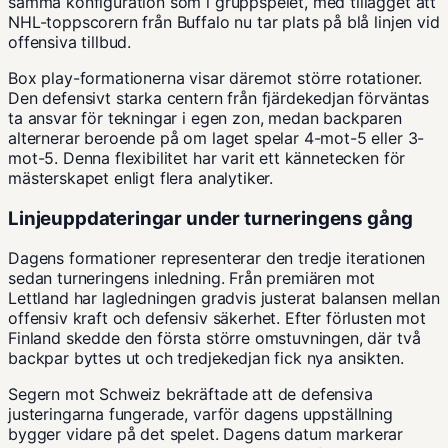
samma konfiguration som i gruppspelet, med tillägget att
NHL-toppscorern
från Buffalo nu tar plats på blå linjen vid
offensiva tillbud.
Box play-formationerna visar däremot större rotationer.
Den defensivt starka centern från fjärdekedjan förväntas
ta ansvar för tekningar i egen zon, medan backparen
alternerar beroende på om laget spelar 4-mot-5 eller 3-
mot-5. Denna flexibilitet har varit ett kännetecken för
mästerskapet
enligt flera analytiker.
Linjeuppdateringar under turneringens gång
Dagens formationer representerar den tredje iterationen
sedan turneringens inledning. Från premiären mot
Lettland har lagledningen gradvis justerat balansen mellan
offensiv kraft och defensiv säkerhet. Efter förlusten mot
Finland skedde den första större omstuvningen, där två
backpar byttes ut och tredjekedjan fick nya ansikten.
Segern mot Schweiz bekräftade att de defensiva
justeringarna fungerade, varför dagens uppställning
bygger vidare på det spelet.
Dagens datum
markerar