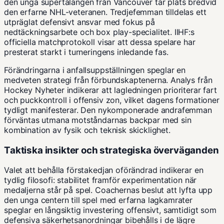
den unga supertalangen från Vancouver tar plats bredvid
den erfarne NHL-veteranen. Tredjefemman tilldelas ett
utpräglat defensivt ansvar med fokus på
nedtäckningsarbete och box play-specialitet.
IIHF:s
officiella matchprotokoll visar att dessa spelare har
presterat starkt i turneringens inledande fas.
Förändringarna i anfallsuppställningen speglar en
medveten strategi från förbundskaptenerna. Analys från
Hockey Nyheter
indikerar att lagledningen prioriterar fart
och puckkontroll i offensiv zon, vilket dagens formationer
tydligt manifesterar. Den nykomponerade andrafemman
förväntas utmana motståndarnas backpar med sin
kombination av fysik och teknisk skicklighet.
Taktiska insikter och strategiska överväganden
Valet att behålla förstakedjan oförändrad indikerar en
tydlig filosofi: stabilitet framför experimentation när
medaljerna står på spel. Coachernas beslut att lyfta upp
den unga centern till spel med erfarna lagkamrater
speglar en långsiktig investering offensivt, samtidigt som
defensiva säkerhetsanordningar bibehålls i de lägre