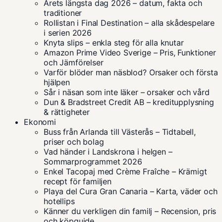
Årets längsta dag 2026 – datum, fakta och
traditioner
Rollistan i Final Destination – alla skådespelare
i serien 2026
Knyta slips – enkla steg för alla knutar
Amazon Prime Video Sverige – Pris, Funktioner
och Jämförelser
Varför blöder man näsblod? Orsaker och första
hjälpen
Sår i näsan som inte läker – orsaker och vård
Dun & Bradstreet Credit AB – kreditupplysning
& rättigheter
Ekonomi
Buss från Arlanda till Västerås – Tidtabell,
priser och bolag
Vad händer i Landskrona i helgen –
Sommarprogrammet 2026
Enkel Tacopaj med Crème Fraîche – Krämigt
recept för familjen
Playa del Cura Gran Canaria – Karta, väder och
hotellips
Känner du verkligen din familj – Recension, pris
och köpguide