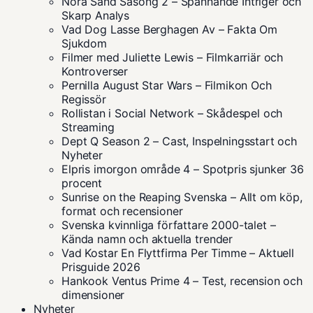
Nora Sand Säsong 2 – Spännande Intriger och
Skarp Analys
Vad Dog Lasse Berghagen Av – Fakta Om
Sjukdom
Filmer med Juliette Lewis – Filmkarriär och
Kontroverser
Pernilla August Star Wars – Filmikon Och
Regissör
Rollistan i Social Network – Skådespel och
Streaming
Dept Q Season 2 – Cast, Inspelningsstart och
Nyheter
Elpris imorgon område 4 – Spotpris sjunker 36
procent
Sunrise on the Reaping Svenska – Allt om köp,
format och recensioner
Svenska kvinnliga författare 2000-talet –
Kända namn och aktuella trender
Vad Kostar En Flyttfirma Per Timme – Aktuell
Prisguide 2026
Hankook Ventus Prime 4 – Test, recension och
dimensioner
Nyheter