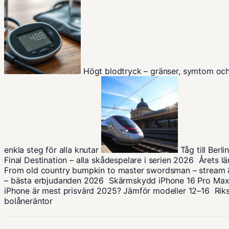
Högt blodtryck – gränser, symtom oc
enkla steg för alla knutar
Tåg till Berl
Final Destination – alla skådespelare i serien 2026
Årets l
From old country bumpkin to master swordsman – stream 
– bästa erbjudanden 2026
Skärmskydd iPhone 16 Pro Max 
iPhone är mest prisvärd 2025? Jämför modeller 12–16
Rik
bolåneräntor