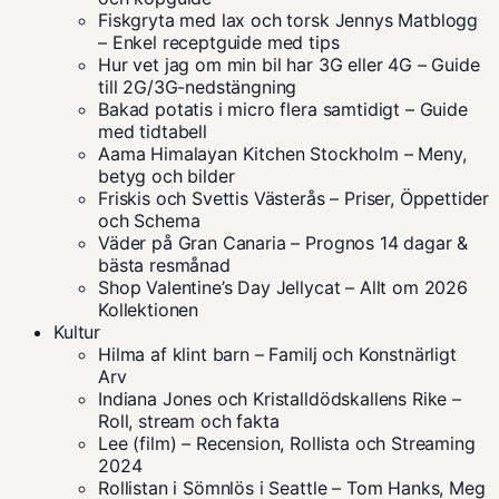
Fiskgryta med lax och torsk Jennys Matblogg
– Enkel receptguide med tips
Hur vet jag om min bil har 3G eller 4G – Guide
till 2G/3G-nedstängning
Bakad potatis i micro flera samtidigt – Guide
med tidtabell
Aama Himalayan Kitchen Stockholm – Meny,
betyg och bilder
Friskis och Svettis Västerås – Priser, Öppettider
och Schema
Väder på Gran Canaria – Prognos 14 dagar &
bästa resmånad
Shop Valentine’s Day Jellycat – Allt om 2026
Kollektionen
Kultur
Hilma af klint barn – Familj och Konstnärligt
Arv
Indiana Jones och Kristalldödskallens Rike –
Roll, stream och fakta
Lee (film) – Recension, Rollista och Streaming
2024
Rollistan i Sömnlös i Seattle – Tom Hanks, Meg