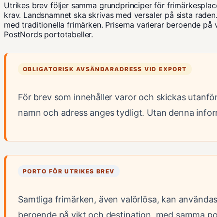
Utrikes brev följer samma grundprinciper för frimärkesplac
krav. Landsnamnet ska skrivas med versaler på sista raden.
med traditionella frimärken. Priserna varierar beroende på 
PostNords portotabeller
.
OBLIGATORISK AVSÄNDARADRESS VID EXPORT
För brev som innehåller varor och skickas utanfö
namn och adress anges tydligt. Utan denna infor
PORTO FÖR UTRIKES BREV
Samtliga frimärken, även valörlösa, kan användas f
beroende på vikt och destination, med samma porto