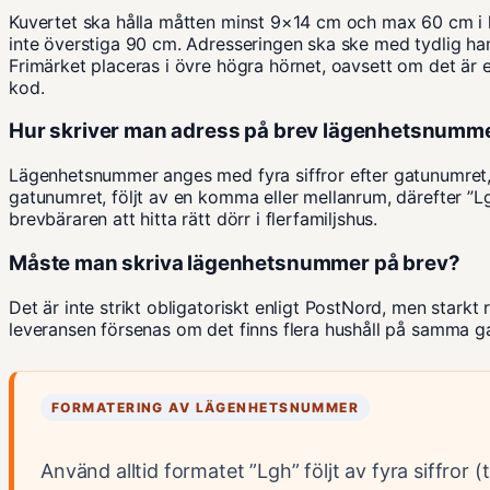
Kuvertet ska hålla måtten minst 9×14 cm och max 60 cm i 
inte överstiga 90 cm. Adresseringen ska ske med tydlig hands
Frimärket placeras i övre högra hörnet, oavsett om det är et
kod.
Hur skriver man adress på brev lägenhetsnumm
Lägenhetsnummer anges med fyra siffror efter gatunumret, 
gatunumret, följt av en komma eller mellanrum, därefter ”Lg
brevbäraren att hitta rätt dörr i flerfamiljshus.
Måste man skriva lägenhetsnummer på brev?
Det är inte strikt obligatoriskt enligt PostNord, men sta
leveransen försenas om det finns flera hushåll på samma g
FORMATERING AV LÄGENHETSNUMMER
Använd alltid formatet ”Lgh” följt av fyra siffror 