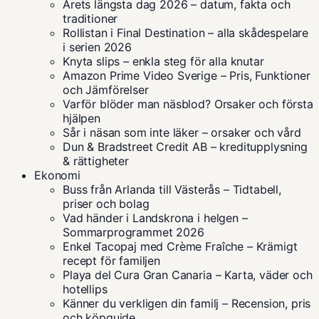
Årets längsta dag 2026 – datum, fakta och
traditioner
Rollistan i Final Destination – alla skådespelare
i serien 2026
Knyta slips – enkla steg för alla knutar
Amazon Prime Video Sverige – Pris, Funktioner
och Jämförelser
Varför blöder man näsblod? Orsaker och första
hjälpen
Sår i näsan som inte läker – orsaker och vård
Dun & Bradstreet Credit AB – kreditupplysning
& rättigheter
Ekonomi
Buss från Arlanda till Västerås – Tidtabell,
priser och bolag
Vad händer i Landskrona i helgen –
Sommarprogrammet 2026
Enkel Tacopaj med Crème Fraîche – Krämigt
recept för familjen
Playa del Cura Gran Canaria – Karta, väder och
hotellips
Känner du verkligen din familj – Recension, pris
och köpguide