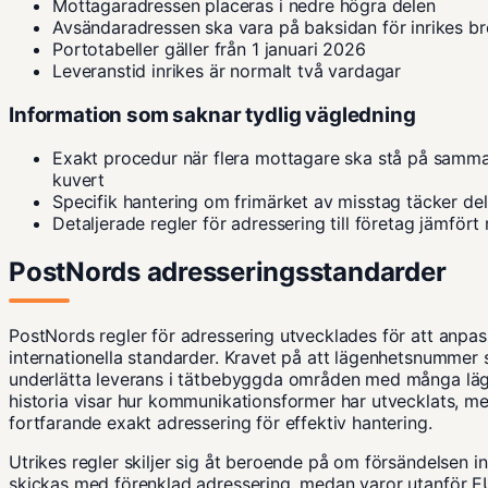
Mottagaradressen placeras i nedre högra delen
Avsändaradressen ska vara på baksidan för inrikes br
Portotabeller gäller från 1 januari 2026
Leveranstid inrikes är normalt två vardagar
Information som saknar tydlig vägledning
Exakt procedur när flera mottagare ska stå på sam
kuvert
Specifik hantering om frimärket av misstag täcker de
Detaljerade regler för adressering till företag jämför
PostNords adresseringsstandarder
PostNords regler för adressering utvecklades för att anpas
internationella standarder. Kravet på att lägenhetsnummer s
underlätta leverans i tätbebyggda områden med många lä
historia
visar hur kommunikationsformer har utvecklats, men
fortfarande exakt adressering för effektiv hantering.
Utrikes regler skiljer sig åt beroende på om försändelsen 
skickas med förenklad adressering, medan varor utanför EU