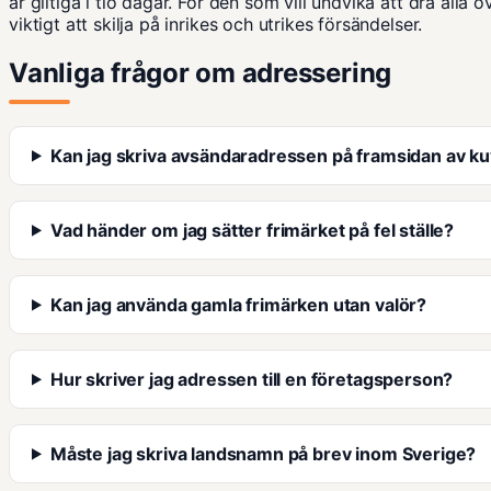
är giltiga i tio dagar. För den som vill undvika att
dra alla 
viktigt att skilja på inrikes och utrikes försändelser.
Vanliga frågor om adressering
Kan jag skriva avsändaradressen på framsidan av ku
Vad händer om jag sätter frimärket på fel ställe?
Kan jag använda gamla frimärken utan valör?
Hur skriver jag adressen till en företagsperson?
Måste jag skriva landsnamn på brev inom Sverige?