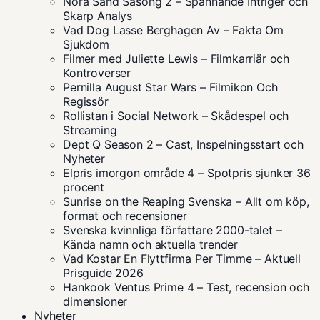
Nora Sand Säsong 2 – Spännande Intriger och
Skarp Analys
Vad Dog Lasse Berghagen Av – Fakta Om
Sjukdom
Filmer med Juliette Lewis – Filmkarriär och
Kontroverser
Pernilla August Star Wars – Filmikon Och
Regissör
Rollistan i Social Network – Skådespel och
Streaming
Dept Q Season 2 – Cast, Inspelningsstart och
Nyheter
Elpris imorgon område 4 – Spotpris sjunker 36
procent
Sunrise on the Reaping Svenska – Allt om köp,
format och recensioner
Svenska kvinnliga författare 2000-talet –
Kända namn och aktuella trender
Vad Kostar En Flyttfirma Per Timme – Aktuell
Prisguide 2026
Hankook Ventus Prime 4 – Test, recension och
dimensioner
Nyheter