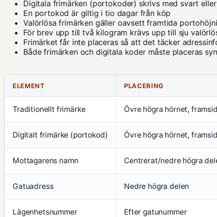
Digitala frimärken (portokoder) skrivs med svart elle
En portokod är giltig i tio dagar från köp
Valörlösa frimärken gäller oavsett framtida portohöjn
För brev upp till två kilogram krävs upp till sju valörl
Frimärket får inte placeras så att det täcker adressin
Både frimärken och digitala koder måste placeras synl
ELEMENT
PLACERING
Traditionellt frimärke
Övre högra hörnet, framsi
Digitalt frimärke (portokod)
Övre högra hörnet, framsi
Mottagarens namn
Centrerat/nedre högra del
Gatuadress
Nedre högra delen
Lägenhetsnummer
Efter gatunummer