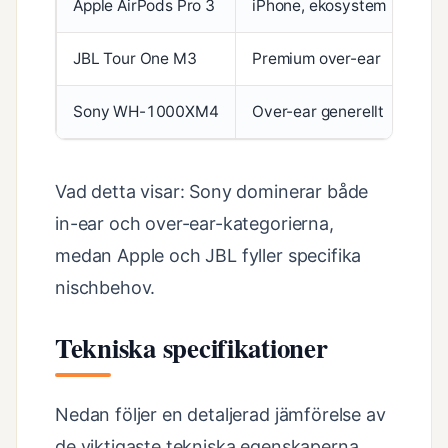
Apple AirPods Pro 3
iPhone, ekosystem
Dub
JBL Tour One M3
Premium over-ear
Ada
Sony WH-1000XM4
Over-ear generellt
Kla
Vad detta visar: Sony dominerar både
in-ear och over-ear-kategorierna,
medan Apple och JBL fyller specifika
nischbehov.
Tekniska specifikationer
Nedan följer en detaljerad jämförelse av
de viktigaste tekniska egenskaperna