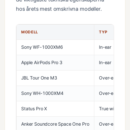
hos årets mest omskrivna modeller.
MODELL
TYP
Sony WF-1000XM6
In-ear
Apple AirPods Pro 3
In-ear
JBL Tour One M3
Over-ear
Sony WH-1000XM4
Over-ear
Status Pro X
True wireless
Anker Soundcore Space One Pro
Over-ear