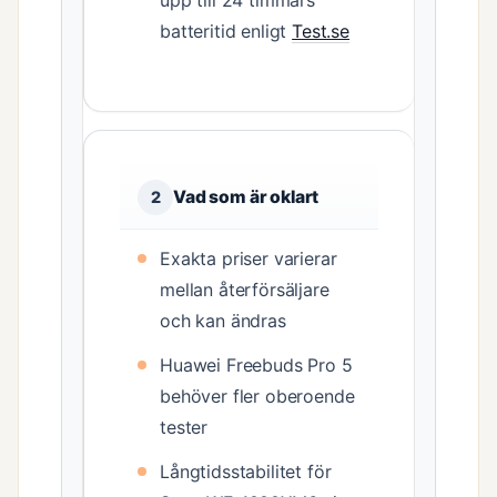
upp till 24 timmars
batteritid enligt
Test.se
Vad som är oklart
2
Exakta priser varierar
mellan återförsäljare
och kan ändras
Huawei Freebuds Pro 5
behöver fler oberoende
tester
Långtidsstabilitet för