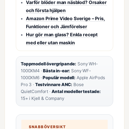
Varför blöder man näsblod? Orsaker
och första hjälpen
Amazon Prime Video Sverige – Pris,
Funktioner och Jämförelser
Hur gör man glass? Enkla recept
med eller utan maskin
Toppmodell övergripande:
Sony WH-
1000XM4 ·
Bästa in-ear:
Sony WF-
1000XM6 ·
Populär modell:
Apple AirPods
Pro 3 ·
Testvinnare ANC:
Bose
QuietComfort ·
Antal modeller testade:
15+ i Kjell & Company
SNABBÖVERSIKT