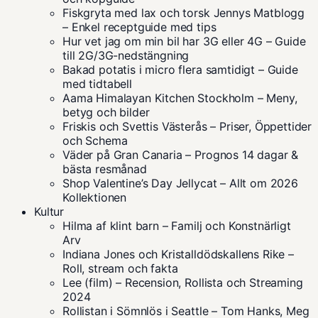
Fiskgryta med lax och torsk Jennys Matblogg
– Enkel receptguide med tips
Hur vet jag om min bil har 3G eller 4G – Guide
till 2G/3G-nedstängning
Bakad potatis i micro flera samtidigt – Guide
med tidtabell
Aama Himalayan Kitchen Stockholm – Meny,
betyg och bilder
Friskis och Svettis Västerås – Priser, Öppettider
och Schema
Väder på Gran Canaria – Prognos 14 dagar &
bästa resmånad
Shop Valentine’s Day Jellycat – Allt om 2026
Kollektionen
Kultur
Hilma af klint barn – Familj och Konstnärligt
Arv
Indiana Jones och Kristalldödskallens Rike –
Roll, stream och fakta
Lee (film) – Recension, Rollista och Streaming
2024
Rollistan i Sömnlös i Seattle – Tom Hanks, Meg