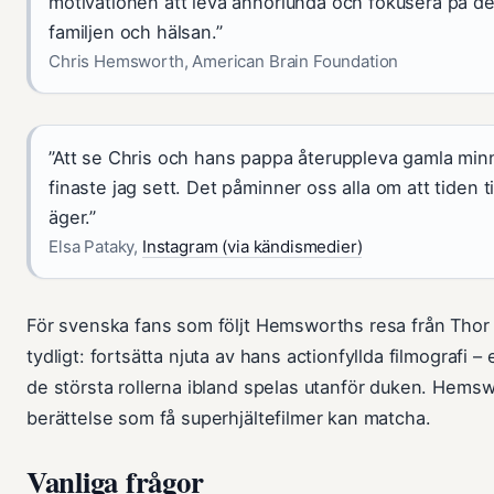
motivationen att leva annorlunda och fokusera på d
familjen och hälsan.”
Chris Hemsworth, American Brain Foundation
”Att se Chris och hans pappa återuppleva gamla min
finaste jag sett. Det påminner oss alla om att tiden 
äger.”
Elsa Pataky,
Instagram (via kändismedier)
För svenska fans som följt Hemsworths resa från Thor t
tydligt: fortsätta njuta av hans actionfyllda filmografi
de största rollerna ibland spelas utanför duken. Hemswor
berättelse som få superhjältefilmer kan matcha.
Vanliga frågor