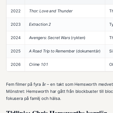
2022
Thor: Love and Thunder
T
2023
Extraction 2
T
2024
Avengers: Secret Wars
(rykten)
T
2025
A Road Trip to Remember
(dokumentär)
Si
2026
Crime 101
O
Fem filmer på fyra år – en takt som Hemsworth medvete
Mönstret: Hemsworth har gått från blockbuster till block
fokusera på familj och hälsa.
Tidlinje: Chris Hemsworths karriär