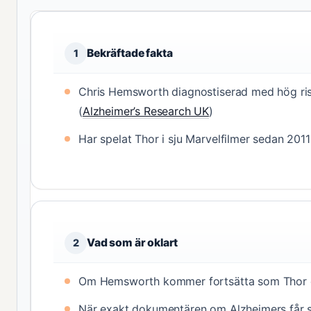
Bekräftade fakta
1
Chris Hemsworth diagnostiserad med hög ri
(
Alzheimer’s Research UK
)
Har spelat Thor i sju Marvelfilmer sedan 2011
Vad som är oklart
2
Om Hemsworth kommer fortsätta som Thor e
När exakt dokumentären om Alzheimers får s