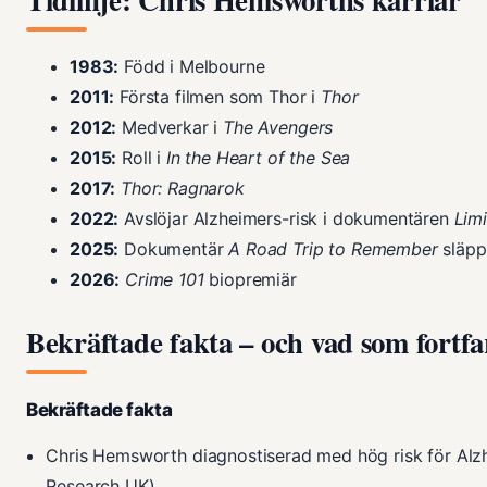
1983:
Född i Melbourne
2011:
Första filmen som Thor i
Thor
2012:
Medverkar i
The Avengers
2015:
Roll i
In the Heart of the Sea
2017:
Thor: Ragnarok
2022:
Avslöjar Alzheimers-risk i dokumentären
Limi
2025:
Dokumentär
A Road Trip to Remember
släpp
2026:
Crime 101
biopremiär
Bekräftade fakta – och vad som fortfa
Bekräftade fakta
Chris Hemsworth diagnostiserad med hög risk för Alz
Research UK)