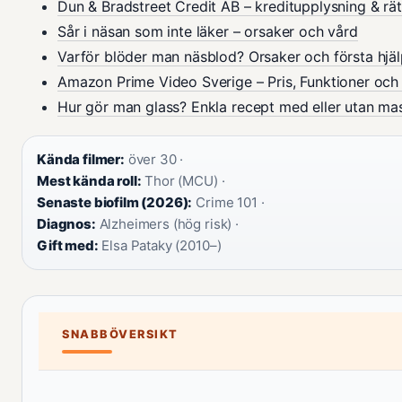
Dun & Bradstreet Credit AB – kreditupplysning & rät
Sår i näsan som inte läker – orsaker och vård
Varför blöder man näsblod? Orsaker och första hjä
Amazon Prime Video Sverige – Pris, Funktioner och
Hur gör man glass? Enkla recept med eller utan ma
Kända filmer:
över 30 ·
Mest kända roll:
Thor (MCU) ·
Senaste biofilm (2026):
Crime 101 ·
Diagnos:
Alzheimers (hög risk) ·
Gift med:
Elsa Pataky (2010–)
SNABBÖVERSIKT