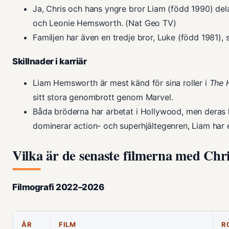
Ja, Chris och hans yngre bror Liam (född 1990) de
och Leonie Hemsworth. (Nat Geo TV)
Familjen har även en tredje bror, Luke (född 1981),
Skillnader i karriär
Liam Hemsworth är mest känd för sina roller i
The 
sitt stora genombrott genom Marvel.
Båda bröderna har arbetat i Hollywood, men deras kar
dominerar action- och superhjältegenren, Liam har 
Vilka är de senaste filmerna med Ch
Filmografi 2022–2026
ÅR
FILM
R