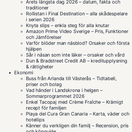
Årets längsta dag 2026 – datum, fakta och
traditioner
Rollistan i Final Destination – alla skådespelare
i serien 2026
Knyta slips – enkla steg för alla knutar
Amazon Prime Video Sverige – Pris, Funktioner
och Jämförelser
Varför blöder man näsblod? Orsaker och första
hjälpen
Sår i näsan som inte läker – orsaker och vård
Dun & Bradstreet Credit AB – kreditupplysning
& rättigheter
Ekonomi
Buss från Arlanda till Västerås – Tidtabell,
priser och bolag
Vad händer i Landskrona i helgen –
Sommarprogrammet 2026
Enkel Tacopaj med Crème Fraîche – Krämigt
recept för familjen
Playa del Cura Gran Canaria – Karta, väder och
hotellips
Känner du verkligen din familj – Recension, pris
och köpguide