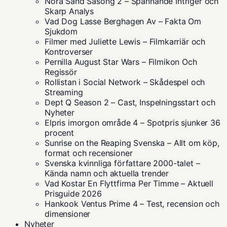
Nora Sand Säsong 2 – Spännande Intriger och
Skarp Analys
Vad Dog Lasse Berghagen Av – Fakta Om
Sjukdom
Filmer med Juliette Lewis – Filmkarriär och
Kontroverser
Pernilla August Star Wars – Filmikon Och
Regissör
Rollistan i Social Network – Skådespel och
Streaming
Dept Q Season 2 – Cast, Inspelningsstart och
Nyheter
Elpris imorgon område 4 – Spotpris sjunker 36
procent
Sunrise on the Reaping Svenska – Allt om köp,
format och recensioner
Svenska kvinnliga författare 2000-talet –
Kända namn och aktuella trender
Vad Kostar En Flyttfirma Per Timme – Aktuell
Prisguide 2026
Hankook Ventus Prime 4 – Test, recension och
dimensioner
Nyheter