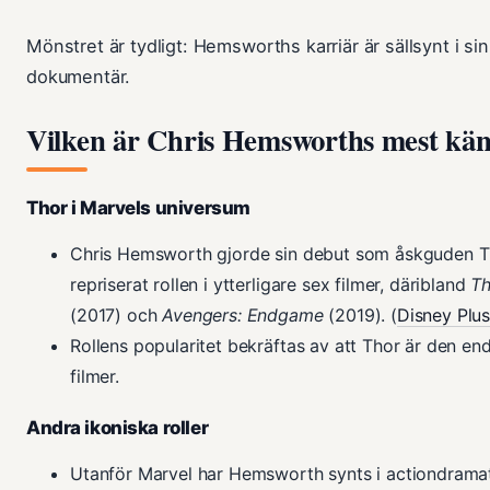
Mönstret är tydligt: Hemsworths karriär är sällsynt i sin b
dokumentär.
Vilken är Chris Hemsworths mest kän
Thor i Marvels universum
Chris Hemsworth gjorde sin debut som åskguden T
repriserat rollen i ytterligare sex filmer, däribland
Th
(2017) och
Avengers: Endgame
(2019). (
Disney Plu
Rollens popularitet bekräftas av att Thor är den end
filmer.
Andra ikoniska roller
Utanför Marvel har Hemsworth synts i actiondram