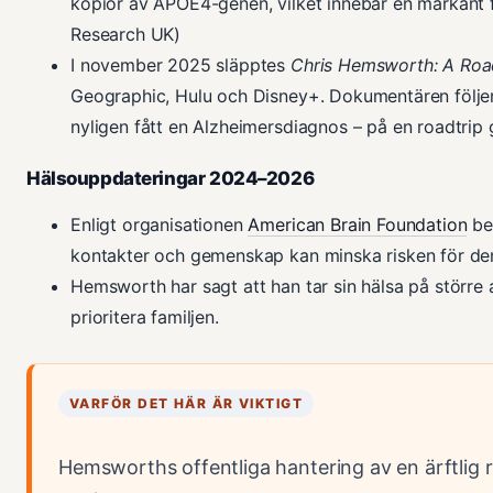
kopior av APOE4-genen, vilket innebär en markant fö
Research UK)
I november 2025 släpptes
Chris Hemsworth: A Roa
Geographic, Hulu och Disney+. Dokumentären följe
nyligen fått en Alzheimersdiagnos – på en roadtrip 
Hälsouppdateringar 2024–2026
Enligt organisationen
American Brain Foundation
be
kontakter och gemenskap kan minska risken för d
Hemsworth har sagt att han tar sin hälsa på större a
prioritera familjen.
VARFÖR DET HÄR ÄR VIKTIGT
Hemsworths offentliga hantering av en ärftlig ris