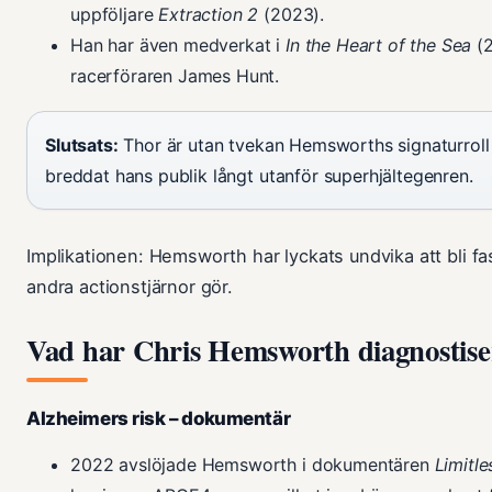
uppföljare
Extraction 2
(2023).
Han har även medverkat i
In the Heart of the Sea
(2
racerföraren James Hunt.
Slutsats:
Thor är utan tvekan Hemsworths signaturrol
breddat hans publik långt utanför superhjältegenren.
Implikationen: Hemsworth har lyckats undvika att bli fas
andra actionstjärnor gör.
Vad har Chris Hemsworth diagnostis
Alzheimers risk – dokumentär
2022 avslöjade Hemsworth i dokumentären
Limitle