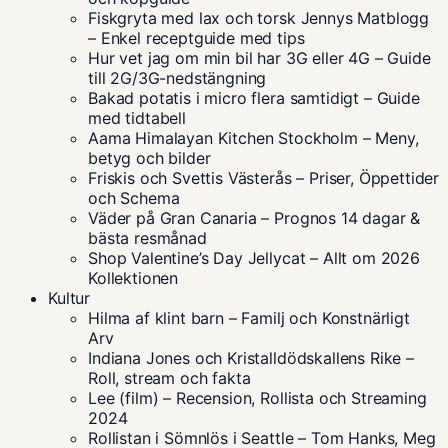
Fiskgryta med lax och torsk Jennys Matblogg
– Enkel receptguide med tips
Hur vet jag om min bil har 3G eller 4G – Guide
till 2G/3G-nedstängning
Bakad potatis i micro flera samtidigt – Guide
med tidtabell
Aama Himalayan Kitchen Stockholm – Meny,
betyg och bilder
Friskis och Svettis Västerås – Priser, Öppettider
och Schema
Väder på Gran Canaria – Prognos 14 dagar &
bästa resmånad
Shop Valentine’s Day Jellycat – Allt om 2026
Kollektionen
Kultur
Hilma af klint barn – Familj och Konstnärligt
Arv
Indiana Jones och Kristalldödskallens Rike –
Roll, stream och fakta
Lee (film) – Recension, Rollista och Streaming
2024
Rollistan i Sömnlös i Seattle – Tom Hanks, Meg