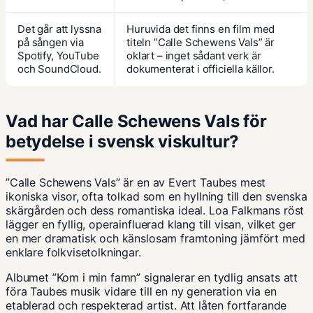
Det går att lyssna
Huruvida det finns en film med
på sången via
titeln ”Calle Schewens Vals” är
Spotify, YouTube
oklart – inget sådant verk är
och SoundCloud.
dokumenterat i officiella källor.
Vad har Calle Schewens Vals för
betydelse i svensk viskultur?
”Calle Schewens Vals” är en av Evert Taubes mest
ikoniska visor, ofta tolkad som en hyllning till den svenska
skärgården och dess romantiska ideal. Loa Falkmans röst
lägger en fyllig, operainfluerad klang till visan, vilket ger
en mer dramatisk och känslosam framtoning jämfört med
enklare folkvisetolkningar.
Albumet ”Kom i min famn” signalerar en tydlig ansats att
föra Taubes musik vidare till en ny generation via en
etablerad och respekterad artist. Att låten fortfarande