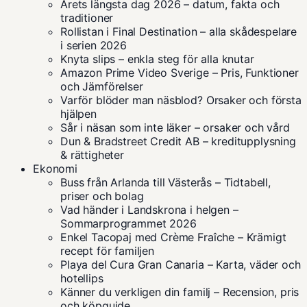
Årets längsta dag 2026 – datum, fakta och
traditioner
Rollistan i Final Destination – alla skådespelare
i serien 2026
Knyta slips – enkla steg för alla knutar
Amazon Prime Video Sverige – Pris, Funktioner
och Jämförelser
Varför blöder man näsblod? Orsaker och första
hjälpen
Sår i näsan som inte läker – orsaker och vård
Dun & Bradstreet Credit AB – kreditupplysning
& rättigheter
Ekonomi
Buss från Arlanda till Västerås – Tidtabell,
priser och bolag
Vad händer i Landskrona i helgen –
Sommarprogrammet 2026
Enkel Tacopaj med Crème Fraîche – Krämigt
recept för familjen
Playa del Cura Gran Canaria – Karta, väder och
hotellips
Känner du verkligen din familj – Recension, pris
och köpguide