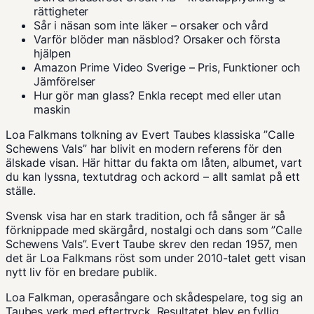
rättigheter
Sår i näsan som inte läker – orsaker och vård
Varför blöder man näsblod? Orsaker och första
hjälpen
Amazon Prime Video Sverige – Pris, Funktioner och
Jämförelser
Hur gör man glass? Enkla recept med eller utan
maskin
Loa Falkmans tolkning av Evert Taubes klassiska ”Calle
Schewens Vals” har blivit en modern referens för den
älskade visan. Här hittar du fakta om låten, albumet, vart
du kan lyssna, textutdrag och ackord – allt samlat på ett
ställe.
Svensk visa har en stark tradition, och få sånger är så
förknippade med skärgård, nostalgi och dans som ”Calle
Schewens Vals”. Evert Taube skrev den redan 1957, men
det är Loa Falkmans röst som under 2010-talet gett visan
nytt liv för en bredare publik.
Loa Falkman, operasångare och skådespelare, tog sig an
Taubes verk med eftertryck. Resultatet blev en fyllig,