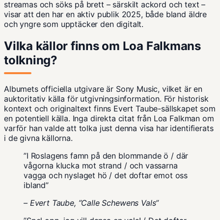
streamas och söks på brett – särskilt ackord och text –
visar att den har en aktiv publik 2025, både bland äldre
och yngre som upptäcker den digitalt.
Vilka källor finns om Loa Falkmans
tolkning?
Albumets officiella utgivare är Sony Music, vilket är en
auktoritativ källa för utgivningsinformation. För historisk
kontext och originaltext finns Evert Taube-sällskapet som
en potentiell källa. Inga direkta citat från Loa Falkman om
varför han valde att tolka just denna visa har identifierats
i de givna källorna.
”I Roslagens famn på den blommande ö / där
vågorna klucka mot strand / och vassarna
vagga och nyslaget hö / det doftar emot oss
ibland”
– Evert Taube, ”Calle Schewens Vals”