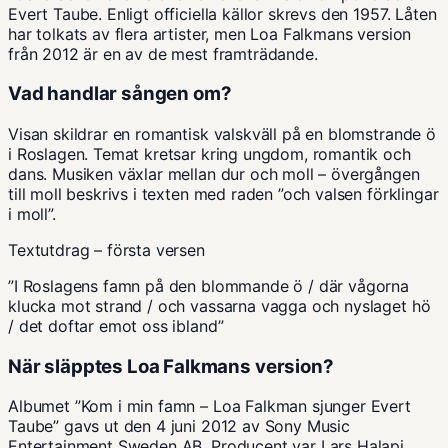
Evert Taube. Enligt officiella källor skrevs den 1957. Låten
har tolkats av flera artister, men Loa Falkmans version
från 2012 är en av de mest framträdande.
Vad handlar sången om?
Visan skildrar en romantisk valskväll på en blomstrande ö
i Roslagen. Temat kretsar kring ungdom, romantik och
dans. Musiken växlar mellan dur och moll – övergången
till moll beskrivs i texten med raden ”och valsen förklingar
i moll”.
Textutdrag – första versen
”I Roslagens famn på den blommande ö / där vågorna
klucka mot strand / och vassarna vagga och nyslaget hö
/ det doftar emot oss ibland”
När släpptes Loa Falkmans version?
Albumet ”Kom i min famn – Loa Falkman sjunger Evert
Taube” gavs ut den 4 juni 2012 av Sony Music
Entertainment Sweden AB. Producent var Lars Halapi.