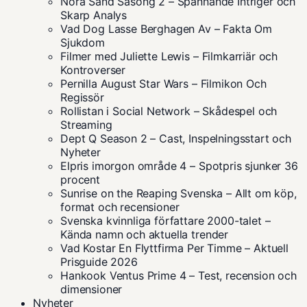
Nora Sand Säsong 2 – Spännande Intriger och
Skarp Analys
Vad Dog Lasse Berghagen Av – Fakta Om
Sjukdom
Filmer med Juliette Lewis – Filmkarriär och
Kontroverser
Pernilla August Star Wars – Filmikon Och
Regissör
Rollistan i Social Network – Skådespel och
Streaming
Dept Q Season 2 – Cast, Inspelningsstart och
Nyheter
Elpris imorgon område 4 – Spotpris sjunker 36
procent
Sunrise on the Reaping Svenska – Allt om köp,
format och recensioner
Svenska kvinnliga författare 2000-talet –
Kända namn och aktuella trender
Vad Kostar En Flyttfirma Per Timme – Aktuell
Prisguide 2026
Hankook Ventus Prime 4 – Test, recension och
dimensioner
Nyheter