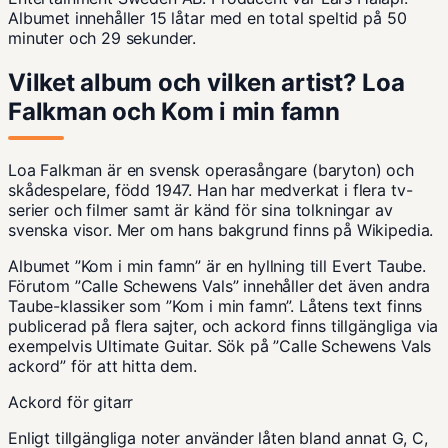
Albumet innehåller 15 låtar med en total speltid på 50
minuter och 29 sekunder.
Vilket album och vilken artist? Loa
Falkman och Kom i min famn
Loa Falkman är en svensk operasångare (baryton) och
skådespelare, född 1947. Han har medverkat i flera tv-
serier och filmer samt är känd för sina tolkningar av
svenska visor. Mer om hans bakgrund finns på
Wikipedia
.
Albumet ”Kom i min famn” är en hyllning till Evert Taube.
Förutom ”Calle Schewens Vals” innehåller det även andra
Taube-klassiker som ”Kom i min famn”. Låtens text finns
publicerad på flera sajter, och ackord finns tillgängliga via
exempelvis Ultimate Guitar. Sök på ”Calle Schewens Vals
ackord” för att hitta dem.
Ackord för gitarr
Enligt tillgängliga noter använder låten bland annat G, C,