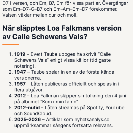
D7 i versen, och Em, B7, Em för vissa partier. Övergångar
som Em–D7–G–B7 och Em–Am–Em–D7 förekommer.
Valsen växlar mellan dur och moll.
När släpptes Loa Falkmans version
av Calle Schewens Vals?
1919
– Evert Taube uppges ha skrivit ”Calle
Schewens Vals” enligt vissa källor (tidigaste
notering).
1947
– Taube spelar in en av de första kända
versionerna.
1957
– Låten publiceras officiellt och spelas in i
flera utgåvor.
2012
– Loa Falkman släpper sin tolkning den 4 juni
på albumet ”Kom i min famn”.
2012–nutid
– Låten streamas på Spotify, YouTube
och SoundCloud.
2025–2026
– Artiklar som nyhetsanalys.se
uppmärksammar sångens fortsatta relevans.