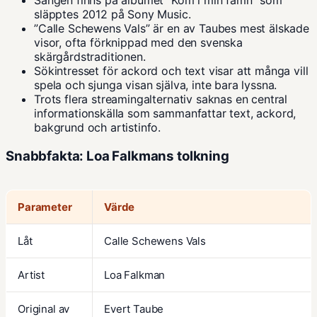
Sången finns på albumet ”Kom i min famn” som
släpptes 2012 på Sony Music.
”Calle Schewens Vals” är en av Taubes mest älskade
visor, ofta förknippad med den svenska
skärgårdstraditionen.
Sökintresset för ackord och text visar att många vill
spela och sjunga visan själva, inte bara lyssna.
Trots flera streamingalternativ saknas en central
informationskälla som sammanfattar text, ackord,
bakgrund och artistinfo.
Snabbfakta: Loa Falkmans tolkning
Parameter
Värde
Låt
Calle Schewens Vals
Artist
Loa Falkman
Original av
Evert Taube