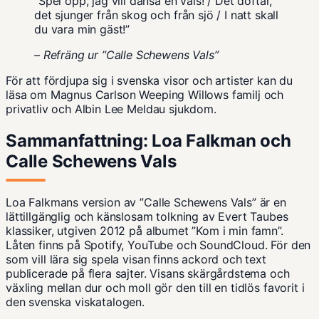
”Spel opp, jag vill dansa en vals! / Det doftar,
det sjunger från skog och från sjö / I natt skall
du vara min gäst!”
– Refräng ur ”Calle Schewens Vals”
För att fördjupa sig i svenska visor och artister kan du
läsa om
Magnus Carlson Weeping Willows familj och
privatliv
och
Albin Lee Meldau sjukdom
.
Sammanfattning: Loa Falkman och
Calle Schewens Vals
Loa Falkmans version av ”Calle Schewens Vals” är en
lättillgänglig och känslosam tolkning av Evert Taubes
klassiker, utgiven 2012 på albumet ”Kom i min famn”.
Låten finns på Spotify, YouTube och SoundCloud. För den
som vill lära sig spela visan finns ackord och text
publicerade på flera sajter. Visans skärgårdstema och
växling mellan dur och moll gör den till en tidlös favorit i
den svenska viskatalogen.