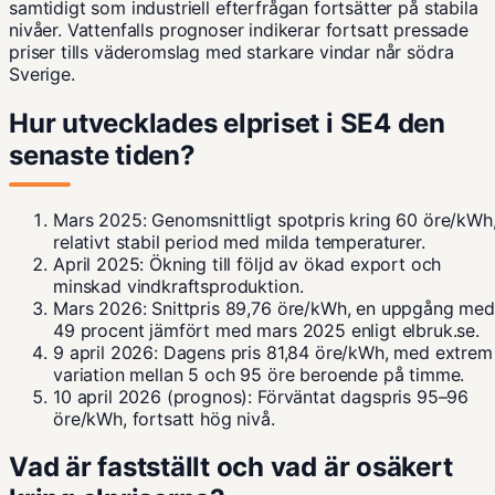
samtidigt som industriell efterfrågan fortsätter på stabila
nivåer.
Vattenfalls
prognoser indikerar fortsatt pressade
priser tills väderomslag med starkare vindar når södra
Sverige.
Hur utvecklades elpriset i SE4 den
senaste tiden?
Mars 2025
: Genomsnittligt spotpris kring 60 öre/kWh
relativt stabil period med milda temperaturer.
April 2025
: Ökning till följd av ökad export och
minskad vindkraftsproduktion.
Mars 2026
: Snittpris 89,76 öre/kWh, en uppgång me
49 procent jämfört med mars 2025 enligt
elbruk.se
.
9 april 2026
: Dagens pris 81,84 öre/kWh, med extrem
variation mellan 5 och 95 öre beroende på timme.
10 april 2026 (prognos)
: Förväntat dagspris 95–96
öre/kWh, fortsatt hög nivå.
Vad är fastställt och vad är osäkert