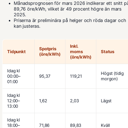
Månadsprognosen för mars 2026 indikerar ett snitt p
89,76 öre/kWh, vilket är 49 procent högre än mars
2025.
Priserna är preliminära på helger och röda dagar och
kan justeras.
Inkl.
Spotpris
Tidpunkt
moms
Status
(öre/kWh)
(öre/kWh)
Idag kl
Högst (tidig
00:00–
95,37
119,21
morgon)
01:00
Idag kl
12:00–
1,62
2,03
Lägst
13:00
Idag kl
18:00–
71,86
89,83
Kväll