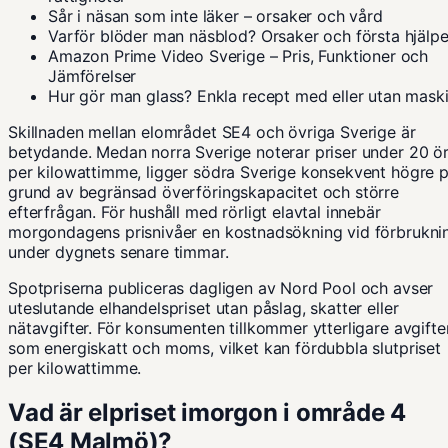
Sår i näsan som inte läker – orsaker och vård
Varför blöder man näsblod? Orsaker och första hjälp
Amazon Prime Video Sverige – Pris, Funktioner och
Jämförelser
Hur gör man glass? Enkla recept med eller utan mask
Skillnaden mellan elområdet SE4 och övriga Sverige är
betydande. Medan norra Sverige noterar priser under 20 ö
per kilowattimme, ligger södra Sverige konsekvent högre 
grund av begränsad överföringskapacitet och större
efterfrågan. För hushåll med rörligt elavtal innebär
morgondagens prisnivåer en kostnadsökning vid förbrukni
under dygnets senare timmar.
Spotpriserna publiceras dagligen av Nord Pool och avser
uteslutande elhandelspriset utan påslag, skatter eller
nätavgifter. För konsumenten tillkommer ytterligare avgifte
som energiskatt och moms, vilket kan fördubbla slutpriset
per kilowattimme.
Vad är elpriset imorgon i område 4
(SE4 Malmö)?