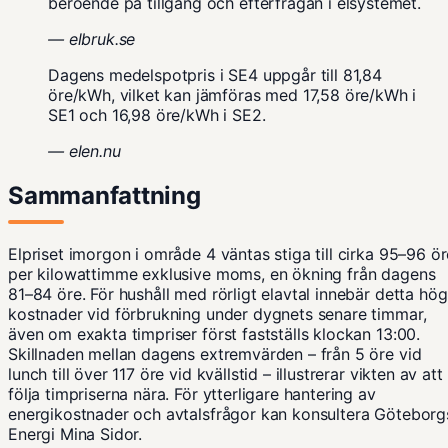
beroende på tillgång och efterfrågan i elsystemet.
— elbruk.se
Dagens medelspotpris i SE4 uppgår till 81,84
öre/kWh, vilket kan jämföras med 17,58 öre/kWh i
SE1 och 16,98 öre/kWh i SE2.
— elen.nu
Sammanfattning
Elpriset imorgon i område 4 väntas stiga till cirka 95–96 ör
per kilowattimme exklusive moms, en ökning från dagens
81–84 öre. För hushåll med rörligt elavtal innebär detta hög
kostnader vid förbrukning under dygnets senare timmar,
även om exakta timpriser först fastställs klockan 13:00.
Skillnaden mellan dagens extremvärden – från 5 öre vid
lunch till över 117 öre vid kvällstid – illustrerar vikten av att
följa timpriserna nära. För ytterligare hantering av
energikostnader och avtalsfrågor kan konsultera
Göteborg
Energi Mina Sidor
.