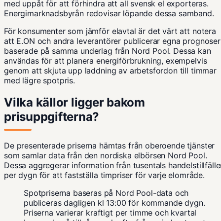
med uppåt för att förhindra att all svensk el exporteras.
Energimarknadsbyrån
redovisar löpande dessa samband.
För konsumenter som jämför elavtal är det värt att notera
att
E.ON
och andra leverantörer publicerar egna prognoser
baserade på samma underlag från
Nord Pool
. Dessa kan
användas för att planera energiförbrukning, exempelvis
genom att skjuta upp
laddning av arbetsfordon
till timmar
med lägre spotpris.
Vilka källor ligger bakom
prisuppgifterna?
De presenterade priserna hämtas från oberoende tjänster
som samlar data från den nordiska elbörsen Nord Pool.
Dessa aggregerar information från tusentals handelstillfälle
per dygn för att fastställa timpriser för varje elområde.
Spotpriserna baseras på Nord Pool-data och
publiceras dagligen kl 13:00 för kommande dygn.
Priserna varierar kraftigt per timme och kvartal