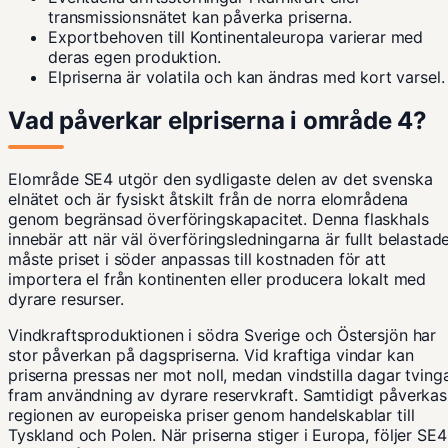
transmissionsnätet kan påverka priserna.
Exportbehoven till Kontinentaleuropa varierar med
deras egen produktion.
Elpriserna är volatila och kan ändras med kort varsel.
Vad påverkar elpriserna i område 4?
Elområde SE4 utgör den sydligaste delen av det svenska
elnätet och är fysiskt åtskilt från de norra elområdena
genom begränsad överföringskapacitet. Denna flaskhals
innebär att när väl överföringsledningarna är fullt belastade
måste priset i söder anpassas till kostnaden för att
importera el från kontinenten eller producera lokalt med
dyrare resurser.
Vindkraftsproduktionen i södra Sverige och Östersjön har
stor påverkan på dagspriserna. Vid kraftiga vindar kan
priserna pressas ner mot noll, medan vindstilla dagar tving
fram användning av dyrare reservkraft. Samtidigt påverkas
regionen av europeiska priser genom handelskablar till
Tyskland och Polen. När priserna stiger i Europa, följer SE4