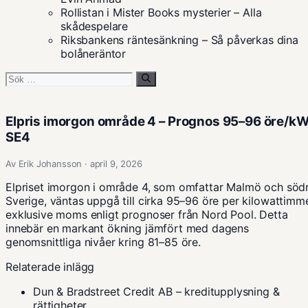
Rollistan i Mister Books mysterier – Alla
skådespelare
Riksbankens räntesänkning – Så påverkas dina
bolåneräntor
Sök
efter:
Elpris imorgon område 4 – Prognos 95–96 öre/k
SE4
Av Erik Johansson · april 9, 2026
Elpriset imorgon i område 4, som omfattar Malmö och söd
Sverige, väntas uppgå till cirka 95–96 öre per kilowattimm
exklusive moms enligt prognoser från Nord Pool. Detta
innebär en markant ökning jämfört med dagens
genomsnittliga nivåer kring 81–85 öre.
Relaterade inlägg
Dun & Bradstreet Credit AB – kreditupplysning &
rättigheter