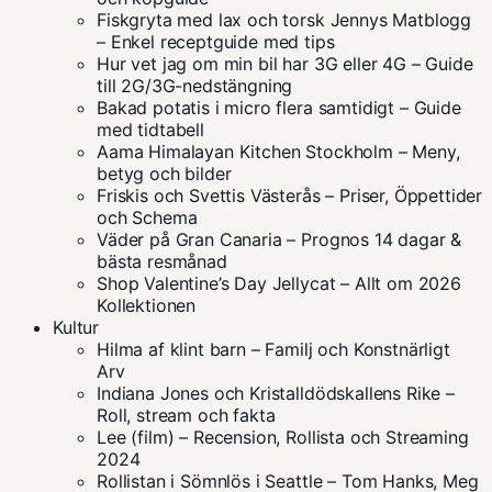
Fiskgryta med lax och torsk Jennys Matblogg
– Enkel receptguide med tips
Hur vet jag om min bil har 3G eller 4G – Guide
till 2G/3G-nedstängning
Bakad potatis i micro flera samtidigt – Guide
med tidtabell
Aama Himalayan Kitchen Stockholm – Meny,
betyg och bilder
Friskis och Svettis Västerås – Priser, Öppettider
och Schema
Väder på Gran Canaria – Prognos 14 dagar &
bästa resmånad
Shop Valentine’s Day Jellycat – Allt om 2026
Kollektionen
Kultur
Hilma af klint barn – Familj och Konstnärligt
Arv
Indiana Jones och Kristalldödskallens Rike –
Roll, stream och fakta
Lee (film) – Recension, Rollista och Streaming
2024
Rollistan i Sömnlös i Seattle – Tom Hanks, Meg