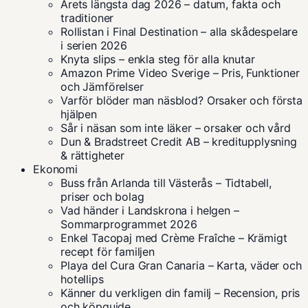
Årets längsta dag 2026 – datum, fakta och
traditioner
Rollistan i Final Destination – alla skådespelare
i serien 2026
Knyta slips – enkla steg för alla knutar
Amazon Prime Video Sverige – Pris, Funktioner
och Jämförelser
Varför blöder man näsblod? Orsaker och första
hjälpen
Sår i näsan som inte läker – orsaker och vård
Dun & Bradstreet Credit AB – kreditupplysning
& rättigheter
Ekonomi
Buss från Arlanda till Västerås – Tidtabell,
priser och bolag
Vad händer i Landskrona i helgen –
Sommarprogrammet 2026
Enkel Tacopaj med Crème Fraîche – Krämigt
recept för familjen
Playa del Cura Gran Canaria – Karta, väder och
hotellips
Känner du verkligen din familj – Recension, pris
och köpguide