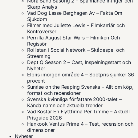
Nora Sand Säsong 2 – Spännande Intriger och
Skarp Analys
Vad Dog Lasse Berghagen Av – Fakta Om
Sjukdom
Filmer med Juliette Lewis – Filmkarriär och
Kontroverser
Pernilla August Star Wars – Filmikon Och
Regissör
Rollistan i Social Network – Skådespel och
Streaming
Dept Q Season 2 – Cast, Inspelningsstart och
Nyheter
Elpris imorgon område 4 – Spotpris sjunker 36
procent
Sunrise on the Reaping Svenska – Allt om köp,
format och recensioner
Svenska kvinnliga författare 2000-talet –
Kända namn och aktuella trender
Vad Kostar En Flyttfirma Per Timme – Aktuell
Prisguide 2026
Hankook Ventus Prime 4 – Test, recension och
dimensioner
Nyheter