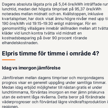
Dagens absoluta lägsta pris på 5,04 öre/kWh inträffade run
lunchtid, medan det högsta timpriset på 95,37 öre/kWh
noterades mellan midnatt och en. Kvällstoppen, inklusive
kvartalspriser, har dock visat ännu högre nivåer med upp til
190 öre/kWh vid 19:15–19:30 enligt mätningar. För en
genomsnittlig villaägare innebär skillnaden mellan att tvätt
kläder vid lunch kontra tvätta vid midnatt en
kostnadsbesparing på över 90 procent rörande
elhandelskostnaden.
Elpris timme för timme i område 4?
Idag vs imorgon jämförelse
Jämförelsen mellan dagens timpriser och morgondagens
prognos visar en generell uppgång under samtliga timmar.
Medan idag erbjöd möjligheter till nästan gratis el under
lunchtimmarna, förväntas imorgon en mer jämn priskurva
utan de extremt låga nivåerna. Detta beror på förändrade
väderprognoser och förväntad lägre vindkraftsproduktion i
regionen.