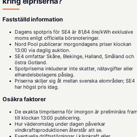
kring elpriserna?
Fastställd information
Dagens spotpris för SE4 är 81,84 öre/kWh exklusive
moms enligt officiella börsnoteringar.
Nord Pool publicerar morgondagens priser klockan
13:00 via daglig auktion.
SE4 omfattar Skåne, Blekinge, Halland, Småland och
östra Gotland.
Spotpriserna inkluderar inte skatter, nätavgifter eller
elhandelsbolagens påslag.
Priserna skiljer sig åt mellan svenska elområden; SE4
har högst pris idag.
Osäkra faktorer
De exakta timpriserna för imorgon är preliminära fra
till klockan 13:00 publicering.
Hur väderomslag under dagen påverkar
vindkraftsproduktionen återstår att se.
Eventuella driftsstörningar i kärnkraft eller