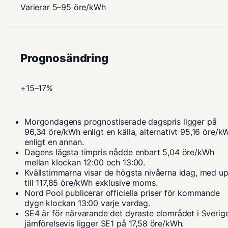
Varierar 5–95 öre/kWh
Prognosändring
+15–17%
Morgondagens prognostiserade dagspris ligger på
96,34 öre/kWh enligt en källa, alternativt 95,16 öre/k
enligt en annan.
Dagens lägsta timpris nådde enbart 5,04 öre/kWh
mellan klockan 12:00 och 13:00.
Kvällstimmarna visar de högsta nivåerna idag, med u
till 117,85 öre/kWh exklusive moms.
Nord Pool publicerar officiella priser för kommande
dygn klockan 13:00 varje vardag.
SE4 är för närvarande det dyraste elområdet i Sverige
jämförelsevis ligger SE1 på 17,58 öre/kWh.