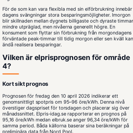
För de som kan vara flexibla med sin elförbrukning innebär
dagens svängningar stora besparingsmöjligheter. Imorgon
blir skillnaden mellan dygnets billigaste och dyraste timma
mindre utpräglad, men nivåerna generellt högre. En
konsument som flyttar sin förbrukning från morgondagens
förväntade peak-timmar till tidig morgon eller sen kväll ka
ändå realisera besparingar.
Vilken är elprisprognosen för område
4?
Kort sikt prognos
Prognosen för fredag den 10 april 2026 indikerar ett
genomsnittligt spotpris om 95–96 öre/kWh. Denna nivå
överstiger dagspriset för torsdagen och placerar sig över
månadssnittet. Elpris-idag.se rapporterar en prognos på
95,16 öre/kWh medan elbruk.se anger 96,34 öre/kWh för
samma period. Båda källorna baserar sina beräkningar på
preliminära data från Nord Pool.