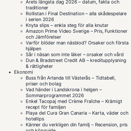
Årets längsta dag 2026 – datum, fakta och
traditioner
Rollistan i Final Destination – alla skådespelare
i serien 2026
Knyta slips – enkla steg för alla knutar
Amazon Prime Video Sverige – Pris, Funktioner
och Jämförelser
Varför blöder man näsblod? Orsaker och första
hjälpen
Sår i näsan som inte läker – orsaker och vård
Dun & Bradstreet Credit AB – kreditupplysning
& rättigheter
Ekonomi
Buss från Arlanda till Västerås – Tidtabell,
priser och bolag
Vad händer i Landskrona i helgen –
Sommarprogrammet 2026
Enkel Tacopaj med Crème Fraîche – Krämigt
recept för familjen
Playa del Cura Gran Canaria – Karta, väder och
hotellips
Känner du verkligen din familj – Recension, pris
och köpguide