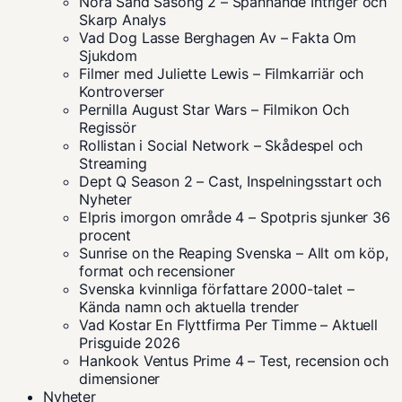
Nora Sand Säsong 2 – Spännande Intriger och
Skarp Analys
Vad Dog Lasse Berghagen Av – Fakta Om
Sjukdom
Filmer med Juliette Lewis – Filmkarriär och
Kontroverser
Pernilla August Star Wars – Filmikon Och
Regissör
Rollistan i Social Network – Skådespel och
Streaming
Dept Q Season 2 – Cast, Inspelningsstart och
Nyheter
Elpris imorgon område 4 – Spotpris sjunker 36
procent
Sunrise on the Reaping Svenska – Allt om köp,
format och recensioner
Svenska kvinnliga författare 2000-talet –
Kända namn och aktuella trender
Vad Kostar En Flyttfirma Per Timme – Aktuell
Prisguide 2026
Hankook Ventus Prime 4 – Test, recension och
dimensioner
Nyheter