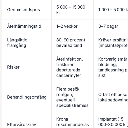
5 000 – 15 000
Genomsnittspris
1 000 – 5 000 k
kr
Återhämtningstid
1–2 veckor
3–7 dagar
Långsiktig
80–90 procent
Kräver ersättn
framgång
bevarad tand
(implantat/prot
Återinfektion,
Kortvarig smär
frakturer,
blödning,
Risker
debatterade
tandlossning p
cancermyter
sikt
Flera besök,
röntgen,
Oftast ett besö
Behandlingsomfång
eventuell
lokalbedövnin
specialistremiss
Krona
Implantat (15
Eftervårdskrav
rekommenderas
000–30 000 kr