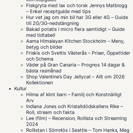
Fiskgryta med lax och torsk Jennys Matblogg
– Enkel receptguide med tips
Hur vet jag om min bil har 3G eller 4G – Guide
till 2G/3G-nedstängning
Bakad potatis i micro flera samtidigt – Guide
med tidtabell
Aama Himalayan Kitchen Stockholm – Meny,
betyg och bilder
Friskis och Svettis Västerås – Priser, Öppettider
och Schema
Väder på Gran Canaria – Prognos 14 dagar &
bästa resmånad
Shop Valentine’s Day Jellycat – Allt om 2026
Kollektionen
Kultur
Hilma af klint barn – Familj och Konstnärligt
Arv
Indiana Jones och Kristalldödskallens Rike –
Roll, stream och fakta
Lee (film) – Recension, Rollista och Streaming
2024
Rollistan i Sömnlös i Seattle – Tom Hanks, Meg