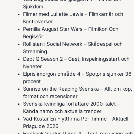
Sjukdom
Filmer med Juliette Lewis – Filmkarriär och
Kontroverser
Pernilla August Star Wars – Filmikon Och
Regissör
Rollistan i Social Network – Skådespel och
Streaming
Dept Q Season 2 – Cast, Inspelningsstart och
Nyheter
Elpris imorgon område 4 – Spotpris sjunker 36
procent
Sunrise on the Reaping Svenska – Allt om köp,
format och recensioner
Svenska kvinnliga författare 2000-talet –
Kända namn och aktuella trender
Vad Kostar En Flyttfirma Per Timme – Aktuell
Prisguide 2026
Hankook Ventus Prime 4 – Test, recension och