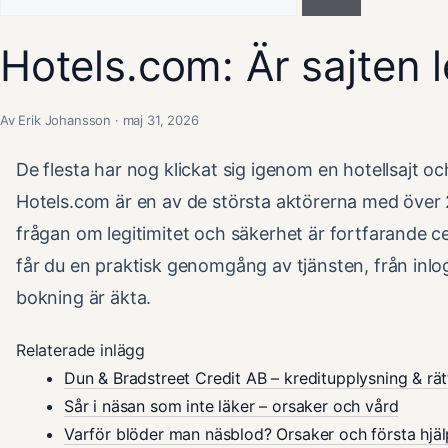
efter:
Hotels.com: Är sajten l
Av Erik Johansson · maj 31, 2026
De flesta har nog klickat sig igenom en hotellsajt o
Hotels.com är en av de största aktörerna med över 2
frågan om legitimitet och säkerhet är fortfarande 
får du en praktisk genomgång av tjänsten, från inlog
bokning är äkta.
Relaterade inlägg
Dun & Bradstreet Credit AB – kreditupplysning & rät
Sår i näsan som inte läker – orsaker och vård
Varför blöder man näsblod? Orsaker och första hjä