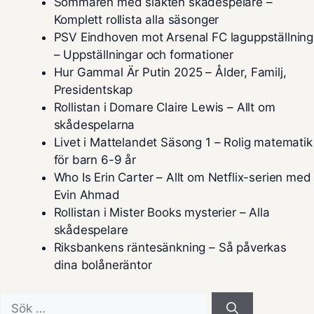
Sommaren med släkten skådespelare –
Komplett rollista alla säsonger
PSV Eindhoven mot Arsenal FC laguppställning
– Uppställningar och formationer
Hur Gammal Är Putin 2025 – Ålder, Familj,
Presidentskap
Rollistan i Domare Claire Lewis – Allt om
skådespelarna
Livet i Mattelandet Säsong 1 – Rolig matematik
för barn 6-9 år
Who Is Erin Carter – Allt om Netflix-serien med
Evin Ahmad
Rollistan i Mister Books mysterier – Alla
skådespelare
Riksbankens räntesänkning – Så påverkas
dina bolåneräntor
Sök