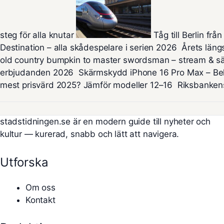
steg för alla knutar
Tåg till Berlin frå
Destination – alla skådespelare i serien 2026
Årets läng
old country bumpkin to master swordsman – stream & s
erbjudanden 2026
Skärmskydd iPhone 16 Pro Max – Beh
mest prisvärd 2025? Jämför modeller 12–16
Riksbankens
stadstidningen.se är en modern guide till nyheter och
kultur — kurerad, snabb och lätt att navigera.
Utforska
Om oss
Kontakt