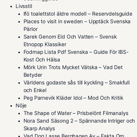
Livsstil
Ifö toalettstol äldre modell – Reservdelsguide
Places to visit in sweden – Upptäck Svenska
Pärlor
Sarek Genom Eld Och Vatten – Svensk
Etnopop Klassiker
Fodmap Lista Pdf Svenska – Guide För IBS-
Kost Och Hälsa
Mörk Urin Trots Mycket Vätska – Vad Det
Betyder
Världens godaste sås till kyckling – Smakfull
och Enkel
Peg Parnevik Kläder Idol – Mod Och Kritik
Nöje
The Shape of Water – Prisbelönt Filmanalys
Nora Sand Säsong 2 – Spännande Intriger och
Skarp Analys
Vad Dog Lasse Berghagen Av – Fakta Om