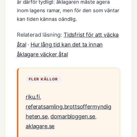
är därför tydligt: åklagaren måste agera
inom lagens ramar, men för den som väntar
kan tiden kännas oändlig.
Relaterad läsning:
Tidsfrist för att väcka
åtal
·
Hur lång tid kan det ta innan
åklagare väcker åtal
FLER KÄLLOR
riku.fi
,
referatsamling.brottsoffermyndig
heten.se
,
domarbloggen.se
,
aklagare.se