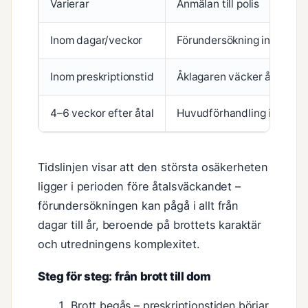
Varierar
Anmälan till polis
Inom dagar/veckor
Förundersökning inleds
Inom preskriptionstid
Åklagaren väcker åtal (st
4–6 veckor efter åtal
Huvudförhandling i tingsrä
Tidslinjen visar att den största osäkerheten
ligger i perioden före åtalsväckandet –
förundersökningen kan pågå i allt från
dagar till år, beroende på brottets karaktär
och utredningens komplexitet.
Steg för steg: från brott till dom
Brott begås – preskriptionstiden börjar