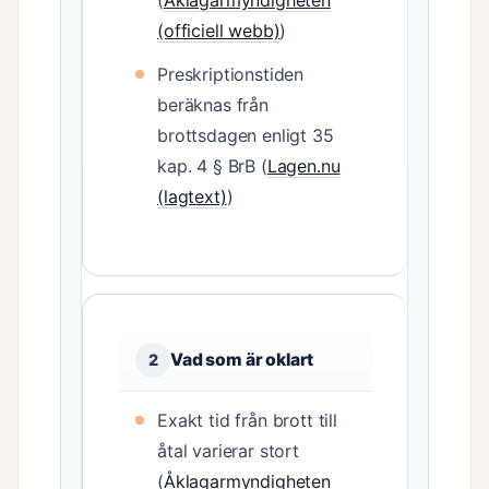
(
Åklagarmyndigheten
(officiell webb)
)
Preskriptionstiden
beräknas från
brottsdagen enligt 35
kap. 4 § BrB (
Lagen.nu
(lagtext)
)
Vad som är oklart
2
Exakt tid från brott till
åtal varierar stort
(
Åklagarmyndigheten