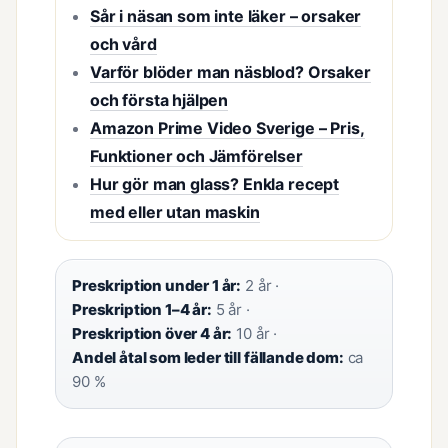
Sår i näsan som inte läker – orsaker
och vård
Varför blöder man näsblod? Orsaker
och första hjälpen
Amazon Prime Video Sverige – Pris,
Funktioner och Jämförelser
Hur gör man glass? Enkla recept
med eller utan maskin
Preskription under 1 år:
2 år ·
Preskription 1–4 år:
5 år ·
Preskription över 4 år:
10 år ·
Andel åtal som leder till fällande dom:
ca
90 %