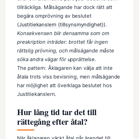
tillräckliga. Målsägande har dock rätt att
begära omprövning av beslutet
(
Justitiekanslern (tillsynsmyndighet)
).
Konsekvensen blir densamma som om
preskription inträder: brottet får ingen
rättslig prövning, och målsägande måste
söka andra vägar för upprättelse.
The pattern: Åklagaren kan välja att inte
åtala trots viss bevisning, men målsägande
har möjlighet att överklaga beslutet hos
Justitiekanslern.
Hur lång tid tar det till
rättegång efter åtal?
När åklagaren väckt åtal går ärendet till