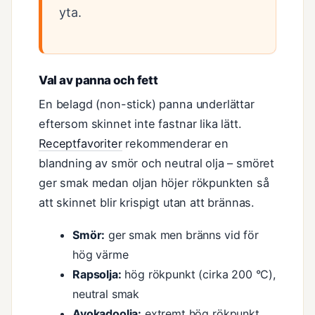
yta.
Val av panna och fett
En belagd (non-stick) panna underlättar
eftersom skinnet inte fastnar lika lätt.
Receptfavoriter
rekommenderar en
blandning av smör och neutral olja – smöret
ger smak medan oljan höjer rökpunkten så
att skinnet blir krispigt utan att brännas.
Smör:
ger smak men bränns vid för
hög värme
Rapsolja:
hög rökpunkt (cirka 200 °C),
neutral smak
Avokadoolja:
extremt hög rökpunkt