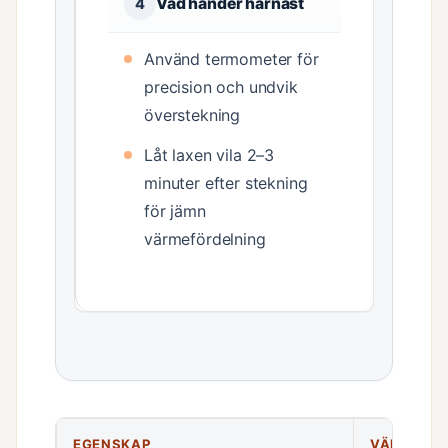
Vad händer härnäst
4
Använd termometer för
precision och undvik
överstekning
Låt laxen vila 2–3
minuter efter stekning
för jämn
värmefördelning
EGENSKAP
VÄRDE