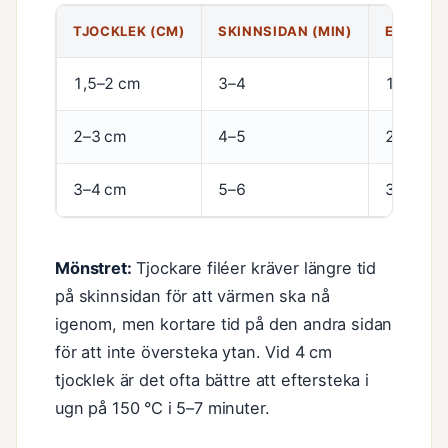
TJOCKLEK (CM)
SKINNSIDAN (MIN)
EFTER V
1,5–2 cm
3–4
1,5–2
2–3 cm
4–5
2–3
3–4 cm
5–6
3–4
Mönstret:
Tjockare filéer kräver längre tid
på skinnsidan för att värmen ska nå
igenom, men kortare tid på den andra sidan
för att inte översteka ytan. Vid 4 cm
tjocklek är det ofta bättre att eftersteka i
ugn på 150 °C i 5–7 minuter.