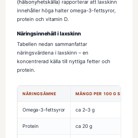
(hälsonyhetskälla)
rapporterar att laxskinn
innehåller höga halter omega-3-fettsyror,
protein och vitamin D.
Näringsinnehåll i laxskinn
Tabellen nedan sammanfattar
näringsvärdena i laxskinn – en
koncentrerad källa till nyttiga fetter och
protein.
NÄRINGSÄMNE
MÄNGD PER 100 G SKINN
Omega-3-fettsyror
ca 2–3 g
Protein
ca 20 g