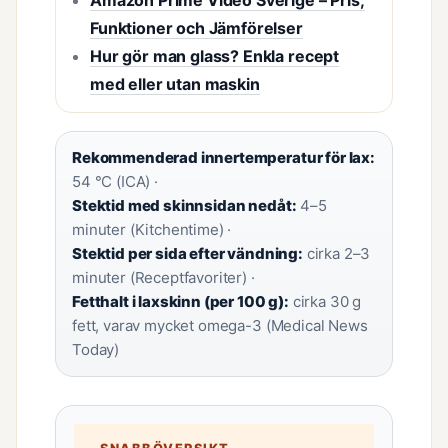
Amazon Prime Video Sverige – Pris,
Funktioner och Jämförelser
Hur gör man glass? Enkla recept
med eller utan maskin
Rekommenderad innertemperatur för lax:
54 °C (ICA) ·
Stektid med skinnsidan nedåt:
4–5
minuter (Kitchentime) ·
Stektid per sida efter vändning:
cirka 2–3
minuter (Receptfavoriter) ·
Fetthalt i laxskinn (per 100 g):
cirka 30 g
fett, varav mycket omega-3 (Medical News
Today)