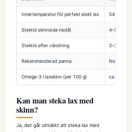
Innertemperatur för perfekt stekt lax
54 °C
Stektid skinnsida nedåt
4–5 minut
Stektid efter vändning
2–3 minut
Rekommenderad panna
Non-stick e
Omega-3 i laxskinn (per 100 g)
ca 2,5 g
Kan man steka lax med
skinn?
Ja, det går utmärkt att steka lax med