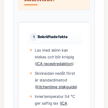
SNABBÖVERSIKT
Bekräftade fakta
1
Lax med skinn kan
stekas och blir krispig
(
ICA receptredaktion
)
Skinnsidan nedåt först
är standardmetod
(
Kitchentime stekguide
)
Innertemperatur 54 °C
ger saftig lax (
ICA