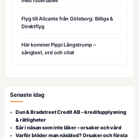
med fodertabell
Flyg till Alicante från Göteborg: Billiga &
Direktflyg
Här kommer Pippi Långstrump –
sångtext, ord och citat
Senaste idag
Dun & Bradstreet Credit AB – kreditupplysning
& rättigheter
Sår i näsan som inte läker – orsaker och vård
Varför blöder man näsblod? Orsaker och första