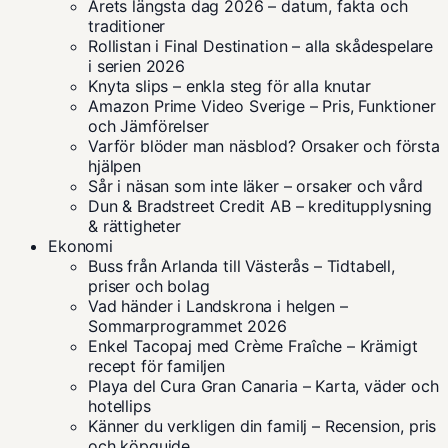
Årets längsta dag 2026 – datum, fakta och
traditioner
Rollistan i Final Destination – alla skådespelare
i serien 2026
Knyta slips – enkla steg för alla knutar
Amazon Prime Video Sverige – Pris, Funktioner
och Jämförelser
Varför blöder man näsblod? Orsaker och första
hjälpen
Sår i näsan som inte läker – orsaker och vård
Dun & Bradstreet Credit AB – kreditupplysning
& rättigheter
Ekonomi
Buss från Arlanda till Västerås – Tidtabell,
priser och bolag
Vad händer i Landskrona i helgen –
Sommarprogrammet 2026
Enkel Tacopaj med Crème Fraîche – Krämigt
recept för familjen
Playa del Cura Gran Canaria – Karta, väder och
hotellips
Känner du verkligen din familj – Recension, pris
och köpguide