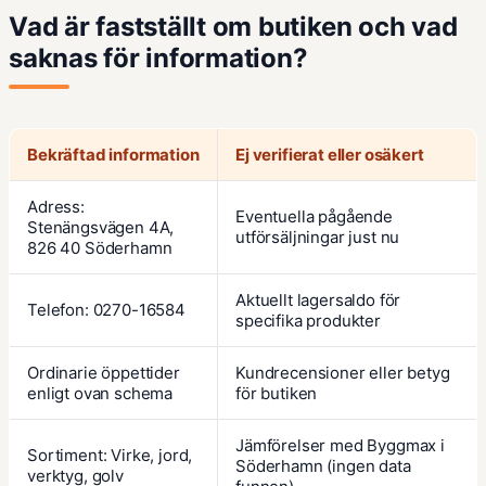
Vad är fastställt om butiken och vad
saknas för information?
Bekräftad information
Ej verifierat eller osäkert
Adress:
Eventuella pågående
Stenängsvägen 4A,
utförsäljningar just nu
826 40 Söderhamn
Aktuellt lagersaldo för
Telefon: 0270-16584
specifika produkter
Ordinarie öppettider
Kundrecensioner eller betyg
enligt ovan schema
för butiken
Jämförelser med Byggmax i
Sortiment: Virke, jord,
Söderhamn (ingen data
verktyg, golv