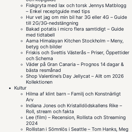
Fiskgryta med lax och torsk Jennys Matblogg
– Enkel receptguide med tips
Hur vet jag om min bil har 3G eller 4G – Guide
till 2G/3G-nedstängning
Bakad potatis i micro flera samtidigt – Guide
med tidtabell
Aama Himalayan Kitchen Stockholm – Meny,
betyg och bilder
Friskis och Svettis Västerås – Priser, Öppettider
och Schema
Väder på Gran Canaria – Prognos 14 dagar &
bästa resmånad
Shop Valentine’s Day Jellycat – Allt om 2026
Kollektionen
Kultur
Hilma af klint barn – Familj och Konstnärligt
Arv
Indiana Jones och Kristalldödskallens Rike –
Roll, stream och fakta
Lee (film) – Recension, Rollista och Streaming
2024
Rollistan i Sömnlös i Seattle – Tom Hanks, Meg