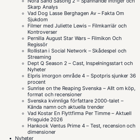
Nora Sand Säsong 2 – Spännande Intriger och
Skarp Analys
Vad Dog Lasse Berghagen Av – Fakta Om
Sjukdom
Filmer med Juliette Lewis – Filmkarriär och
Kontroverser
Pernilla August Star Wars – Filmikon Och
Regissör
Rollistan i Social Network – Skådespel och
Streaming
Dept Q Season 2 – Cast, Inspelningsstart och
Nyheter
Elpris imorgon område 4 – Spotpris sjunker 36
procent
Sunrise on the Reaping Svenska – Allt om köp,
format och recensioner
Svenska kvinnliga författare 2000-talet –
Kända namn och aktuella trender
Vad Kostar En Flyttfirma Per Timme – Aktuell
Prisguide 2026
Hankook Ventus Prime 4 – Test, recension och
dimensioner
Nyheter