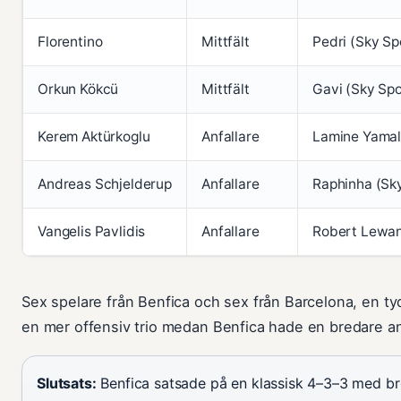
Florentino
Mittfält
Pedri (Sky Sp
Orkun Kökcü
Mittfält
Gavi (Sky Spo
Kerem Aktürkoglu
Anfallare
Lamine Yamal 
Andreas Schjelderup
Anfallare
Raphinha (Sky
Vangelis Pavlidis
Anfallare
Robert Lewan
Sex spelare från Benfica och sex från Barcelona, en tyd
en mer offensiv trio medan Benfica hade en bredare anf
Slutsats:
Benfica satsade på en klassisk 4–3–3 med br