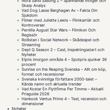
Nora Sand Säsong 2 – Spännande Intriger och
Skarp Analys
Vad Dog Lasse Berghagen Av – Fakta Om
Sjukdom
Filmer med Juliette Lewis – Filmkarriär och
Kontroverser
Pernilla August Star Wars – Filmikon Och
Regissör
Rollistan i Social Network – Skådespel och
Streaming
Dept Q Season 2 – Cast, Inspelningsstart och
Nyheter
Elpris imorgon område 4 – Spotpris sjunker 36
procent
Sunrise on the Reaping Svenska – Allt om köp,
format och recensioner
Svenska kvinnliga författare 2000-talet –
Kända namn och aktuella trender
Vad Kostar En Flyttfirma Per Timme – Aktuell
Prisguide 2026
Hankook Ventus Prime 4 – Test, recension och
dimensioner
Nyheter