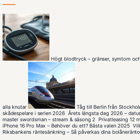
Högt blodtryck – gränser, symtom oc
alla knutar
Tåg till Berlin från Stockho
skådespelare i serien 2026
Årets längsta dag 2026 – datum
master swordsman – stream & säsong 2
Privatleasing 12
iPhone 16 Pro Max – Behöver du ett? Bästa valen 2025
Vi
Riksbankens räntesänkning – Så påverkas dina bolåneränto