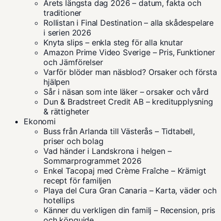
Årets längsta dag 2026 – datum, fakta och
traditioner
Rollistan i Final Destination – alla skådespelare
i serien 2026
Knyta slips – enkla steg för alla knutar
Amazon Prime Video Sverige – Pris, Funktioner
och Jämförelser
Varför blöder man näsblod? Orsaker och första
hjälpen
Sår i näsan som inte läker – orsaker och vård
Dun & Bradstreet Credit AB – kreditupplysning
& rättigheter
Ekonomi
Buss från Arlanda till Västerås – Tidtabell,
priser och bolag
Vad händer i Landskrona i helgen –
Sommarprogrammet 2026
Enkel Tacopaj med Crème Fraîche – Krämigt
recept för familjen
Playa del Cura Gran Canaria – Karta, väder och
hotellips
Känner du verkligen din familj – Recension, pris
och köpguide