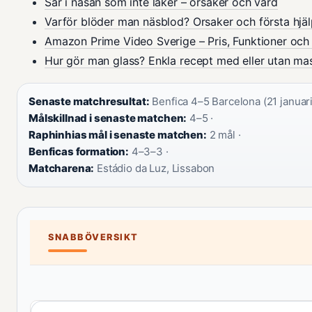
Sår i näsan som inte läker – orsaker och vård
Varför blöder man näsblod? Orsaker och första hjä
Amazon Prime Video Sverige – Pris, Funktioner och
Hur gör man glass? Enkla recept med eller utan ma
Senaste matchresultat:
Benfica 4–5 Barcelona (21 januari
Målskillnad i senaste matchen:
4–5 ·
Raphinhias mål i senaste matchen:
2 mål ·
Benficas formation:
4–3–3 ·
Matcharena:
Estádio da Luz, Lissabon
SNABBÖVERSIKT