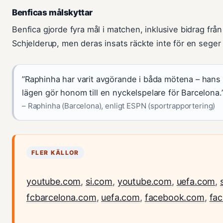
Benficas målskyttar
Benfica gjorde fyra mål i matchen, inklusive bidrag frå
Schjelderup, men deras insats räckte inte för en seger
”Raphinha har varit avgörande i båda mötena – hans fö
lägen gör honom till en nyckelspelare för Barcelona.
– Raphinha (Barcelona), enligt ESPN (sportrapportering)
FLER KÄLLOR
youtube.com
,
si.com
,
youtube.com
,
uefa.com
,
fcbarcelona.com
,
uefa.com
,
facebook.com
,
fa