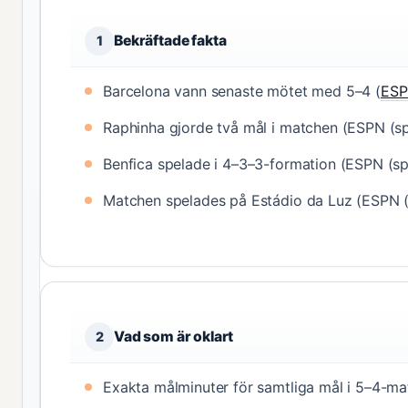
Bekräftade fakta
1
Barcelona vann senaste mötet med 5–4 (
ESP
Raphinha gjorde två mål i matchen (ESPN (sp
Benfica spelade i 4–3–3-formation (ESPN (sp
Matchen spelades på Estádio da Luz (ESPN (
Vad som är oklart
2
Exakta målminuter för samtliga mål i 5–4-ma