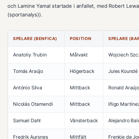
och Lamine Yamal startade i anfallet, med Robert Lewa
(sportanalys)).
SPELARE (BENFICA)
POSITION
SPELARE (BA
Anatoliy Trubin
Målvakt
Wojciech Szcz
Tomás Araújo
Högerback
Jules Koundé
António Silva
Mittback
Ronald Araúj
Nicolás Otamendi
Mittback
Iñigo Martíne
Samuel Dahl
Vänsterback
Alejandro Bal
Fredrik Aursnes
Mittfält
Frenkie de Jo