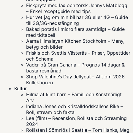
Fiskgryta med lax och torsk Jennys Matblogg
– Enkel receptguide med tips
Hur vet jag om min bil har 3G eller 4G – Guide
till 2G/3G-nedstängning
Bakad potatis i micro flera samtidigt – Guide
med tidtabell
Aama Himalayan Kitchen Stockholm – Meny,
betyg och bilder
Friskis och Svettis Västerås – Priser, Öppettider
och Schema
Väder på Gran Canaria – Prognos 14 dagar &
bästa resmånad
Shop Valentine’s Day Jellycat – Allt om 2026
Kollektionen
Kultur
Hilma af klint barn – Familj och Konstnärligt
Arv
Indiana Jones och Kristalldödskallens Rike –
Roll, stream och fakta
Lee (film) – Recension, Rollista och Streaming
2024
Rollistan i Sömnlös i Seattle – Tom Hanks, Meg