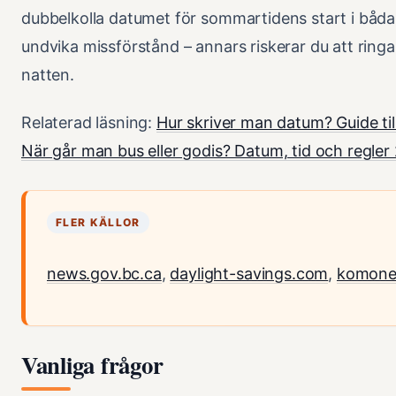
dubbelkolla datumet för sommartidens start i båda 
undvika missförstånd – annars riskerar du att ringa
natten.
Relaterad läsning:
Hur skriver man datum? Guide til
När går man bus eller godis? Datum, tid och regle
FLER KÄLLOR
news.gov.bc.ca
,
daylight-savings.com
,
komone
Vanliga frågor