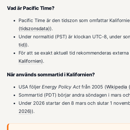
Vad är Pacific Time?
Pacific Time är den tidszon som omfattar Kalifornie
(tidszonsdata)
).
Under normaltid (PST) är klockan UTC-8, under s
tid)
).
För att se exakt aktuell tid rekommenderas externa
Kalifornien)
.
När används sommartid i Kalifornien?
USA följer
Energy Policy Act
från 2005 (
Wikipedia 
Sommartid (PDT) börjar andra söndagen i mars och 
Under 2026 startar den 8 mars och slutar 1 novemb
2026)
).