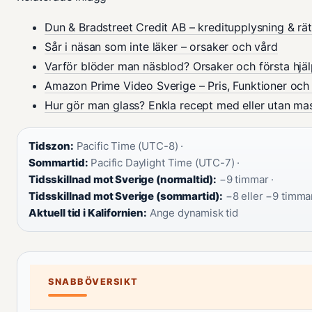
Dun & Bradstreet Credit AB – kreditupplysning & rät
Sår i näsan som inte läker – orsaker och vård
Varför blöder man näsblod? Orsaker och första hjä
Amazon Prime Video Sverige – Pris, Funktioner och
Hur gör man glass? Enkla recept med eller utan ma
Tidszon:
Pacific Time (UTC-8) ·
Sommartid:
Pacific Daylight Time (UTC-7) ·
Tidsskillnad mot Sverige (normaltid):
−9 timmar ·
Tidsskillnad mot Sverige (sommartid):
−8 eller −9 timmar
Aktuell tid i Kalifornien:
Ange dynamisk tid
SNABBÖVERSIKT