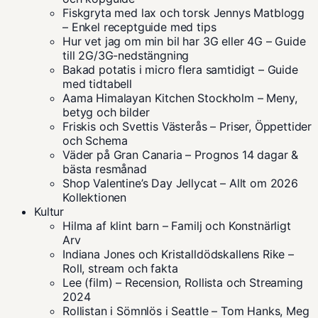
Fiskgryta med lax och torsk Jennys Matblogg
– Enkel receptguide med tips
Hur vet jag om min bil har 3G eller 4G – Guide
till 2G/3G-nedstängning
Bakad potatis i micro flera samtidigt – Guide
med tidtabell
Aama Himalayan Kitchen Stockholm – Meny,
betyg och bilder
Friskis och Svettis Västerås – Priser, Öppettider
och Schema
Väder på Gran Canaria – Prognos 14 dagar &
bästa resmånad
Shop Valentine’s Day Jellycat – Allt om 2026
Kollektionen
Kultur
Hilma af klint barn – Familj och Konstnärligt
Arv
Indiana Jones och Kristalldödskallens Rike –
Roll, stream och fakta
Lee (film) – Recension, Rollista och Streaming
2024
Rollistan i Sömnlös i Seattle – Tom Hanks, Meg