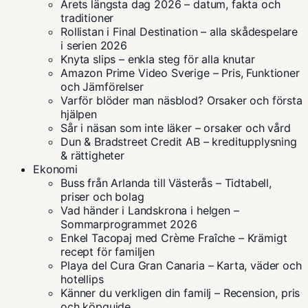
Årets längsta dag 2026 – datum, fakta och
traditioner
Rollistan i Final Destination – alla skådespelare
i serien 2026
Knyta slips – enkla steg för alla knutar
Amazon Prime Video Sverige – Pris, Funktioner
och Jämförelser
Varför blöder man näsblod? Orsaker och första
hjälpen
Sår i näsan som inte läker – orsaker och vård
Dun & Bradstreet Credit AB – kreditupplysning
& rättigheter
Ekonomi
Buss från Arlanda till Västerås – Tidtabell,
priser och bolag
Vad händer i Landskrona i helgen –
Sommarprogrammet 2026
Enkel Tacopaj med Crème Fraîche – Krämigt
recept för familjen
Playa del Cura Gran Canaria – Karta, väder och
hotellips
Känner du verkligen din familj – Recension, pris
och köpguide