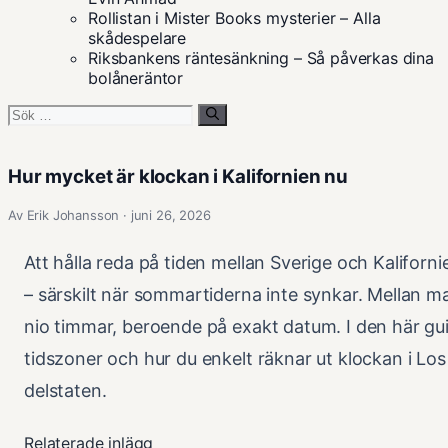
Rollistan i Mister Books mysterier – Alla
skådespelare
Riksbankens räntesänkning – Så påverkas dina
bolåneräntor
Sök
efter:
Hur mycket är klockan i Kalifornien nu
Av Erik Johansson · juni 26, 2026
Att hålla reda på tiden mellan Sverige och Kalifor
– särskilt när sommartiderna inte synkar. Mellan m
nio timmar, beroende på exakt datum. I den här guid
tidszoner och hur du enkelt räknar ut klockan i Los 
delstaten.
Relaterade inlägg