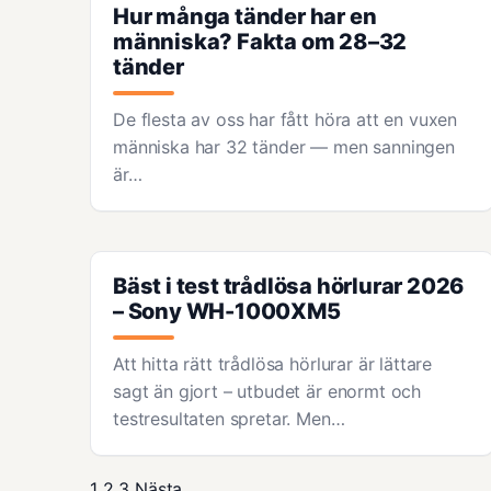
Hur många tänder har en
människa? Fakta om 28–32
tänder
De flesta av oss har fått höra att en vuxen
människa har 32 tänder — men sanningen
är…
Bäst i test trådlösa hörlurar 2026
– Sony WH-1000XM5
Att hitta rätt trådlösa hörlurar är lättare
sagt än gjort – utbudet är enormt och
testresultaten spretar. Men…
1
2
3
Nästa