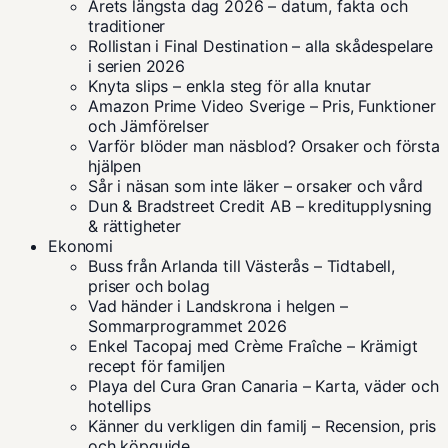
Årets längsta dag 2026 – datum, fakta och
traditioner
Rollistan i Final Destination – alla skådespelare
i serien 2026
Knyta slips – enkla steg för alla knutar
Amazon Prime Video Sverige – Pris, Funktioner
och Jämförelser
Varför blöder man näsblod? Orsaker och första
hjälpen
Sår i näsan som inte läker – orsaker och vård
Dun & Bradstreet Credit AB – kreditupplysning
& rättigheter
Ekonomi
Buss från Arlanda till Västerås – Tidtabell,
priser och bolag
Vad händer i Landskrona i helgen –
Sommarprogrammet 2026
Enkel Tacopaj med Crème Fraîche – Krämigt
recept för familjen
Playa del Cura Gran Canaria – Karta, väder och
hotellips
Känner du verkligen din familj – Recension, pris
och köpguide