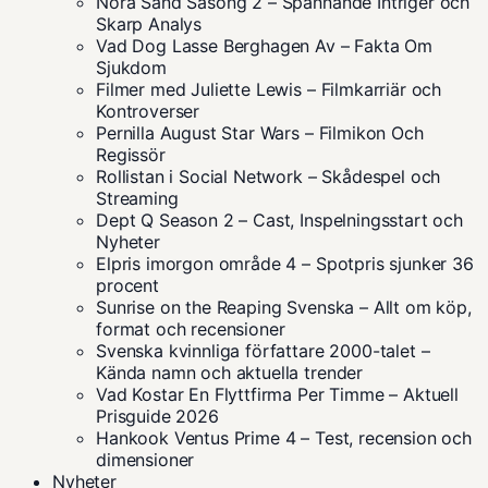
Nora Sand Säsong 2 – Spännande Intriger och
Skarp Analys
Vad Dog Lasse Berghagen Av – Fakta Om
Sjukdom
Filmer med Juliette Lewis – Filmkarriär och
Kontroverser
Pernilla August Star Wars – Filmikon Och
Regissör
Rollistan i Social Network – Skådespel och
Streaming
Dept Q Season 2 – Cast, Inspelningsstart och
Nyheter
Elpris imorgon område 4 – Spotpris sjunker 36
procent
Sunrise on the Reaping Svenska – Allt om köp,
format och recensioner
Svenska kvinnliga författare 2000-talet –
Kända namn och aktuella trender
Vad Kostar En Flyttfirma Per Timme – Aktuell
Prisguide 2026
Hankook Ventus Prime 4 – Test, recension och
dimensioner
Nyheter