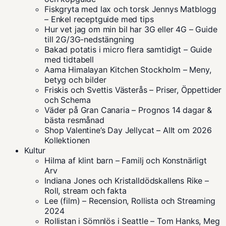
Fiskgryta med lax och torsk Jennys Matblogg
– Enkel receptguide med tips
Hur vet jag om min bil har 3G eller 4G – Guide
till 2G/3G-nedstängning
Bakad potatis i micro flera samtidigt – Guide
med tidtabell
Aama Himalayan Kitchen Stockholm – Meny,
betyg och bilder
Friskis och Svettis Västerås – Priser, Öppettider
och Schema
Väder på Gran Canaria – Prognos 14 dagar &
bästa resmånad
Shop Valentine’s Day Jellycat – Allt om 2026
Kollektionen
Kultur
Hilma af klint barn – Familj och Konstnärligt
Arv
Indiana Jones och Kristalldödskallens Rike –
Roll, stream och fakta
Lee (film) – Recension, Rollista och Streaming
2024
Rollistan i Sömnlös i Seattle – Tom Hanks, Meg