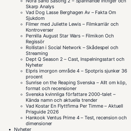
Nora Sand Säsong 2 – Spännande Intriger och
Skarp Analys
Vad Dog Lasse Berghagen Av – Fakta Om
Sjukdom
Filmer med Juliette Lewis – Filmkarriär och
Kontroverser
Pernilla August Star Wars – Filmikon Och
Regissör
Rollistan i Social Network – Skådespel och
Streaming
Dept Q Season 2 – Cast, Inspelningsstart och
Nyheter
Elpris imorgon område 4 – Spotpris sjunker 36
procent
Sunrise on the Reaping Svenska – Allt om köp,
format och recensioner
Svenska kvinnliga författare 2000-talet –
Kända namn och aktuella trender
Vad Kostar En Flyttfirma Per Timme – Aktuell
Prisguide 2026
Hankook Ventus Prime 4 – Test, recension och
dimensioner
Nyheter