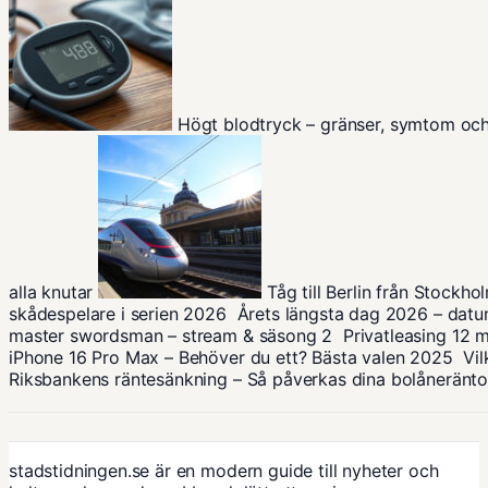
Högt blodtryck – gränser, symtom oc
alla knutar
Tåg till Berlin från Stockho
skådespelare i serien 2026
Årets längsta dag 2026 – datum
master swordsman – stream & säsong 2
Privatleasing 12
iPhone 16 Pro Max – Behöver du ett? Bästa valen 2025
Vi
Riksbankens räntesänkning – Så påverkas dina bolåneränto
stadstidningen.se är en modern guide till nyheter och