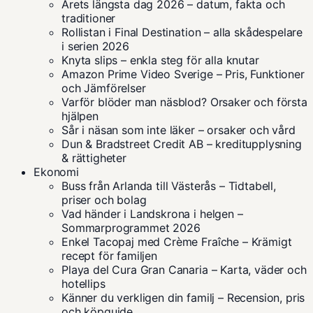
Årets längsta dag 2026 – datum, fakta och
traditioner
Rollistan i Final Destination – alla skådespelare
i serien 2026
Knyta slips – enkla steg för alla knutar
Amazon Prime Video Sverige – Pris, Funktioner
och Jämförelser
Varför blöder man näsblod? Orsaker och första
hjälpen
Sår i näsan som inte läker – orsaker och vård
Dun & Bradstreet Credit AB – kreditupplysning
& rättigheter
Ekonomi
Buss från Arlanda till Västerås – Tidtabell,
priser och bolag
Vad händer i Landskrona i helgen –
Sommarprogrammet 2026
Enkel Tacopaj med Crème Fraîche – Krämigt
recept för familjen
Playa del Cura Gran Canaria – Karta, väder och
hotellips
Känner du verkligen din familj – Recension, pris
och köpguide