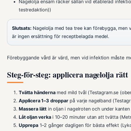
Nagelolja ensam räcker sällan vid etablerad infekt
testredaktion))
Slutsats:
Nagelolja med tea tree kan förebygga, men v
är ingen ersättning för receptbelagda medel.
Förebyggande vård är värd, men vid infektion måste me
Steg-för-steg: applicera nagelolja rätt
Tvätta händerna
med mild tvål (Testagram.se (ober
Applicera 1–3 droppar
på varje nagelband (Testagr
Massera lätt
in oljan i nagelroten och under kanten
Låt oljan verka
i 10–20 minuter utan att tvätta (Me
Upprepa
1–2 gånger dagligen för bästa effekt (Lyko