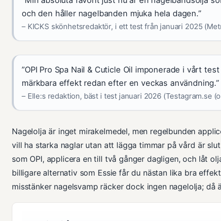
och den håller nagelbanden mjuka hela dagen.”
– KICKS skönhetsredaktör, i ett test från januari 2025 (M
”OPI Pro Spa Nail & Cuticle Oil imponerade i vårt te
märkbara effekt redan efter en veckas användning.”
– Elle:s redaktion, bäst i test januari 2026 (Testagram.se 
Nagelolja är inget mirakelmedel, men regelbunden applice
vill ha starka naglar utan att lägga timmar på vård är slu
som OPI, applicera en till två gånger dagligen, och låt olj
billigare alternativ som Essie får du nästan lika bra effe
misstänker nagelsvamp räcker dock ingen nagelolja; då 