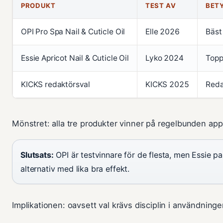
PRODUKT
TEST AV
BET
OPI Pro Spa Nail & Cuticle Oil
Elle 2026
Bäst 
Essie Apricot Nail & Cuticle Oil
Lyko 2024
Topp
KICKS redaktörsval
KICKS 2025
Reda
Mönstret: alla tre produkter vinner på regelbunden ap
Slutsats:
OPI är testvinnare för de flesta, men Essie pas
alternativ med lika bra effekt.
Implikationen: oavsett val krävs disciplin i användninge