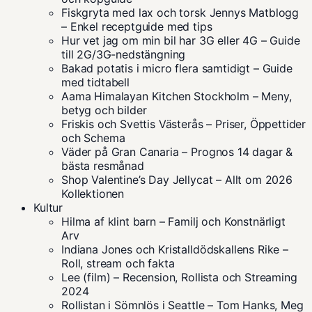
Fiskgryta med lax och torsk Jennys Matblogg
– Enkel receptguide med tips
Hur vet jag om min bil har 3G eller 4G – Guide
till 2G/3G-nedstängning
Bakad potatis i micro flera samtidigt – Guide
med tidtabell
Aama Himalayan Kitchen Stockholm – Meny,
betyg och bilder
Friskis och Svettis Västerås – Priser, Öppettider
och Schema
Väder på Gran Canaria – Prognos 14 dagar &
bästa resmånad
Shop Valentine’s Day Jellycat – Allt om 2026
Kollektionen
Kultur
Hilma af klint barn – Familj och Konstnärligt
Arv
Indiana Jones och Kristalldödskallens Rike –
Roll, stream och fakta
Lee (film) – Recension, Rollista och Streaming
2024
Rollistan i Sömnlös i Seattle – Tom Hanks, Meg