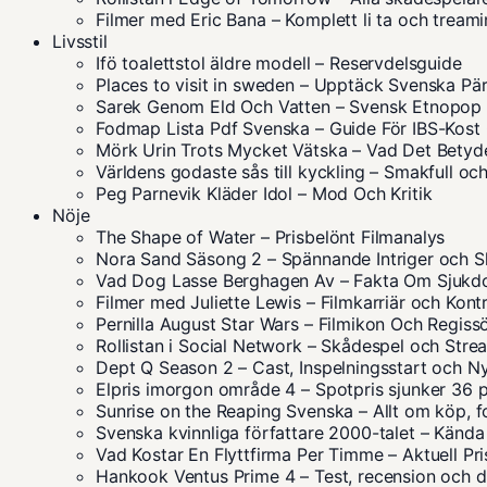
Filmer med Eric Bana – Komplett li ta och tream
Livsstil
Ifö toalettstol äldre modell – Reservdelsguide
Places to visit in sweden – Upptäck Svenska Pär
Sarek Genom Eld Och Vatten – Svensk Etnopop 
Fodmap Lista Pdf Svenska – Guide För IBS-Kost
Mörk Urin Trots Mycket Vätska – Vad Det Betyd
Världens godaste sås till kyckling – Smakfull oc
Peg Parnevik Kläder Idol – Mod Och Kritik
Nöje
The Shape of Water – Prisbelönt Filmanalys
Nora Sand Säsong 2 – Spännande Intriger och S
Vad Dog Lasse Berghagen Av – Fakta Om Sjuk
Filmer med Juliette Lewis – Filmkarriär och Kont
Pernilla August Star Wars – Filmikon Och Regiss
Rollistan i Social Network – Skådespel och Stre
Dept Q Season 2 – Cast, Inspelningsstart och N
Elpris imorgon område 4 – Spotpris sjunker 36 
Sunrise on the Reaping Svenska – Allt om köp, 
Svenska kvinnliga författare 2000-talet – Kända
Vad Kostar En Flyttfirma Per Timme – Aktuell Pr
Hankook Ventus Prime 4 – Test, recension och 