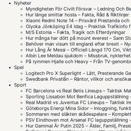
Nyheter
Myndigheten För Civilt Försvar – Ledning Och B
Hur länge smittar hosta – Fakta, Råd & Riktlinjer
Xiaomi Redmi Note 14 – Prisvärd Prestanda och 
Olycka Jönköping E4 Idag – Praktisk Trafikinfo 
M/S Estonia – Fakta, Tragik och Efterdyningar
Hur många har dött på mount everest – Sann Sta
Behöver man visum till england efter brexit – Ny
Hur Lång Är Messi – Officiell Längd 170 Cm, Vik
Albin Lee Meldau sjukdom – Missbruk, nykterhe
På rymmen Hjalle och Heavy – Från TV-genombrot
Spel
Logitech Pro X Superlight – Lätt, Presterande 
Swedbank Privatlån – Räntor, villkor och ansöka
Sport
FC Barcelona vs Real Betis Lineups – Taktisk Ma
Sporting Lissabon Mot Benfica Laguppställning 
Real Madrid vs Juventus FC Lineups – Taktisk In
Göteborgs Energi Mina Sidor – Inloggning, funk
Sommaren med släkten skådespelare – Komplett r
PSV Eindhoven mot Arsenal FC laguppställning –
Hur Gammal Är Putin 2025 – Ålder, Familj, Presi