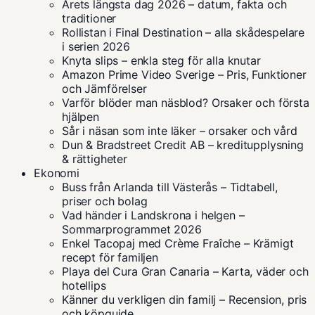
Årets längsta dag 2026 – datum, fakta och
traditioner
Rollistan i Final Destination – alla skådespelare
i serien 2026
Knyta slips – enkla steg för alla knutar
Amazon Prime Video Sverige – Pris, Funktioner
och Jämförelser
Varför blöder man näsblod? Orsaker och första
hjälpen
Sår i näsan som inte läker – orsaker och vård
Dun & Bradstreet Credit AB – kreditupplysning
& rättigheter
Ekonomi
Buss från Arlanda till Västerås – Tidtabell,
priser och bolag
Vad händer i Landskrona i helgen –
Sommarprogrammet 2026
Enkel Tacopaj med Crème Fraîche – Krämigt
recept för familjen
Playa del Cura Gran Canaria – Karta, väder och
hotellips
Känner du verkligen din familj – Recension, pris
och köpguide