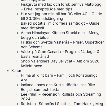
Fiskgryta med lax och torsk Jennys Matblogg
– Enkel receptguide med tips
Hur vet jag om min bil har 3G eller 4G – Guide
till 2G/3G-nedstängning
Bakad potatis i micro flera samtidigt – Guide
med tidtabell
Aama Himalayan Kitchen Stockholm – Meny,
betyg och bilder
Friskis och Svettis Västerås – Priser, Öppettider
och Schema
Väder på Gran Canaria – Prognos 14 dagar &
bästa resmånad
Shop Valentine’s Day Jellycat – Allt om 2026
Kollektionen
Kultur
Hilma af klint barn – Familj och Konstnärligt
Arv
Indiana Jones och Kristalldödskallens Rike –
Roll, stream och fakta
Lee (film) – Recension, Rollista och Streaming
2024
Rollistan i Sömnlös i Seattle – Tom Hanks, Meg