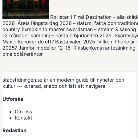
Rollistan i Final Destination – alla skåd
2026
Årets längsta dag 2026 – datum, fakta och tradition
country bumpkin to master swordsman – stream & säsong
12 månader kampanj – bästa erbjudanden 2026
Skärmskyd
Max – Behöver du ett? Bästa valen 2025
Vilken iPhone är 
2025? Jämför modeller 12–16
Riksbankens räntesänkning 
dina bolåneräntor
stadstidningen.se är en modern guide till nyheter och
kultur — kurerad, snabb och lätt att navigera.
Utforska
Om oss
Kontakt
Redaktion