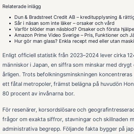
Relaterade inlägg
Dun & Bradstreet Credit AB – kreditupplysning & rätti
Sår i näsan som inte läker – orsaker och vård
Varför blöder man näsblod? Orsaker och första hjälp
Amazon Prime Video Sverige – Pris, Funktioner och J
Hur gör man glass? Enkla recept med eller utan mask
Enligt officiell statistik från 2023–2024 lever cirka 12
människor i Japan, en siffra som minskar med drygt 
årligen. Trots befolkningsminskningen koncentreras m
ett fåtal metropoler, främst belägna på huvudön Ho
80 procent av invånarna bor.
För resenärer, korsordslösare och geografintressera
frågor om exakta siffror, stavningar och skillnaden m
administrativa begrepp. Följande fakta bygger på japa