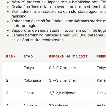
Nära 29 procent av Japans totala befolkning bor i T
Osaka återfinns ofta som svar i korsord med fem bok
Skillnaden mellan stadskärna och storstadsregion är 
rankning
Yokohama överträffar Osaka i stadskärnans storlek me
metropolregion
Sapporo är den enda staden i topp fem som inte ligg
Japans befolkning minskade med 595 000 personer 
enligt
Statistiska centralbyrån
RANK
STAD
BEFOLKNING (CA 2023)
PREF
1
Tokyo
9,3–9,7 miljoner
Toky
2
Yokohama
3,7–3,8 miljoner
Kana
3
Osaka
2,7–2,8 miljoner
Osak
4
Nagoya
2,3 miljoner
Aichi