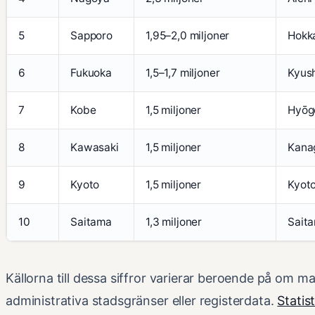
5
Sapporo
1,95–2,0 miljoner
Hokk
6
Fukuoka
1,5–1,7 miljoner
Kyus
7
Kobe
1,5 miljoner
Hyōg
8
Kawasaki
1,5 miljoner
Kana
9
Kyoto
1,5 miljoner
Kyot
10
Saitama
1,3 miljoner
Sait
Källorna till dessa siffror varierar beroende på om m
administrativa stadsgränser eller registerdata.
Statis