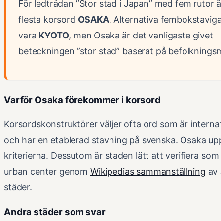
För ledtrådan ”Stor stad i Japan” med fem rutor är
flesta korsord
OSAKA
. Alternativa fembokstavig
vara
KYOTO
, men Osaka är det vanligaste givet
beteckningen ”stor stad” baserat på befolknings
Varför Osaka förekommer i korsord
Korsordskonstruktörer väljer ofta ord som är interna
och har en etablerad stavning på svenska. Osaka upp
kriterierna. Dessutom är staden lätt att verifiera som
urban center genom
Wikipedias sammanställning
av 
städer.
Andra städer som svar