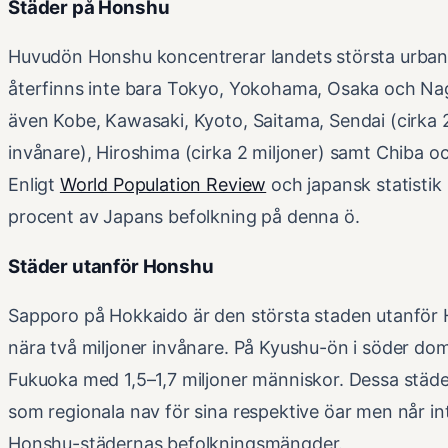
Städer på Honshu
Huvudön Honshu koncentrerar landets största urbani
återfinns inte bara Tokyo, Yokohama, Osaka och Na
även Kobe, Kawasaki, Kyoto, Saitama, Sendai (cirka 2
invånare), Hiroshima (cirka 2 miljoner) samt Chiba
Enligt
World Population Review
och japansk statistik 
procent av Japans befolkning på denna ö.
Städer utanför Honshu
Sapporo på Hokkaido är den största staden utanfö
nära två miljoner invånare. På Kyushu-ön i söder do
Fukuoka med 1,5–1,7 miljoner människor. Dessa städe
som regionala nav för sina respektive öar men når inte
Honshu-städernas befolkningsmängder.