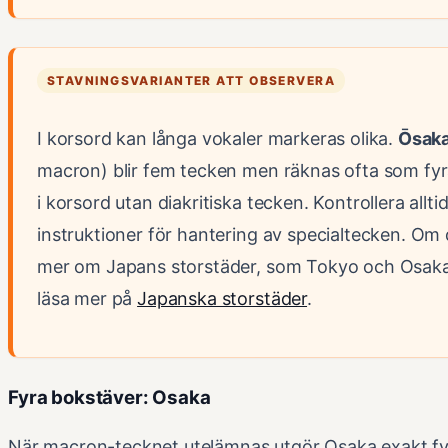
STAVNINGSVARIANTER ATT OBSERVERA
I korsord kan långa vokaler markeras olika.
Ōsak
macron) blir fem tecken men räknas ofta som fy
i korsord utan diakritiska tecken. Kontrollera allt
instruktioner för hantering av specialtecken. Om d
mer om Japans storstäder, som Tokyo och Osaka
läsa mer på
Japanska storstäder
.
Fyra bokstäver: Osaka
När macron-tecknet utelämnas utgör Osaka exakt fy