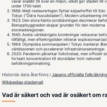
växer snabbt till över en miljon, vilket gör staden till 
under 1700-talet.
1868
: Meiji-restaureringen flyttar kejsarhoffet till Ed
Tokyo (”Östra huvudstaden”). Modern urbanisering inl
1923
: Den stora Kanto-jordbävningen decimerar befo
återuppbyggnaden skapar grunden för den moderna
storstadsregionen.
1945
: Andra världskrigets bombningar reducerar befo
tillfälligt, men efterkrigstiden initierar explosionsartad 
1964
: Olympiska sommarspelen i Tokyo markerar åter
världsscenen och accelererar infrastruktursatsningar.
2020
: Pandemin påverkar folkrörelser, men officiell sta
fortsatt koncentration till storstäder trott nationell
befolkningsminskning.
Historisk data återfinns i
Japans officiella folkräknin
Wikipedias stadsmall
.
Vad är säkert och vad är osäkert om 