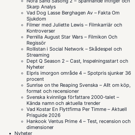
Nora Sand Säsong 2 – Spännande Intriger och
Skarp Analys
Vad Dog Lasse Berghagen Av – Fakta Om
Sjukdom
Filmer med Juliette Lewis – Filmkarriär och
Kontroverser
Pernilla August Star Wars – Filmikon Och
Regissör
Rollistan i Social Network – Skådespel och
Streaming
Dept Q Season 2 – Cast, Inspelningsstart och
Nyheter
Elpris imorgon område 4 – Spotpris sjunker 36
procent
Sunrise on the Reaping Svenska – Allt om köp,
format och recensioner
Svenska kvinnliga författare 2000-talet –
Kända namn och aktuella trender
Vad Kostar En Flyttfirma Per Timme – Aktuell
Prisguide 2026
Hankook Ventus Prime 4 – Test, recension och
dimensioner
Nyheter