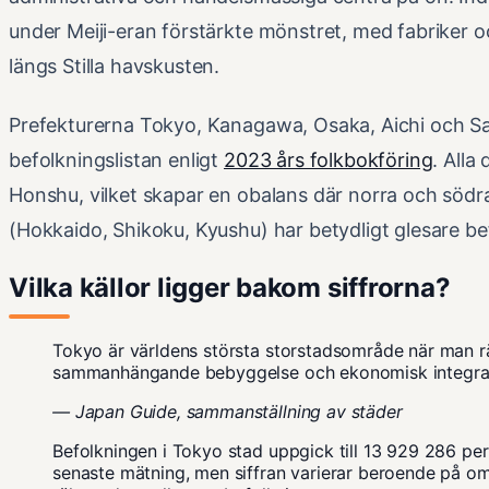
under Meiji-eran förstärkte mönstret, med fabriker 
längs Stilla havskusten.
Prefekturerna Tokyo, Kanagawa, Osaka, Aichi och S
befolkningslistan enligt
2023 års folkbokföring
. Alla
Honshu, vilket skapar en obalans där norra och södr
(Hokkaido, Shikoku, Kyushu) har betydligt glesare be
Vilka källor ligger bakom siffrorna?
Tokyo är världens största storstadsområde när man r
sammanhängande bebyggelse och ekonomisk integrat
—
Japan Guide
, sammanställning av städer
Befolkningen i Tokyo stad uppgick till 13 929 286 pe
senaste mätning, men siffran varierar beroende på o